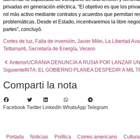
privadas en generación eléctrica. “El objetivo es que los pri
rol más activo mediante contratos y acuerdos que permitan re
problemáticas. Desde el Estado, incentivaremos la libre negoc
partes”, concluyó.
Cortes de luz
, 
Falta de inversión
, 
Javier Milei
, 
La Libertad Av
Tettamanti
, 
Secretaría de Energía
, 
Verano
Anterior
UCRANIA DENUNCIA A RUSIA POR LANZAR UN
Siguiente
INTA: EL GOBIERNO PLANEA DESPEDIR A MI
Comparti la nota
Facebook
Twitter
LinkedIn
WhatsApp
Telegram
Portada
Noticias
Política
Correo americano
Cultura