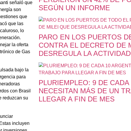
manti señaló que
SEGÚN UN INFORME
energía son
uestiones que
tacó que las
caluroso, lo
PARO EN LOS PUERTOS DE
eneración.
CONTRA EL DECRETO DE M
ejar la oferta
ctrónico de Gas
DESREGULA LA ACTIVIDAD
ulsada bajo la
rgencia para
PLURIEMPLEO: 9 DE CADA
eneradoras
NECESITAN MÁS DE UN T
dos con Brasil
LLEGAR A FIN DE MES
ue reduzcan su
nunciar
 Estas incluyen
r inversiones