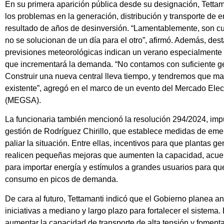
En su primera aparición pública desde su designación, Tetta
los problemas en la generación, distribución y transporte de 
resultado de años de desinversión. “Lamentablemente, son c
no se solucionan de un día para el otro”, afirmó. Además, des
previsiones meteorológicas indican un verano especialmente 
que incrementará la demanda. “No contamos con suficiente g
Construir una nueva central lleva tiempo, y tendremos que man
existente”, agregó en el marco de un evento del Mercado Ele
(MEGSA).
La funcionaria también mencionó la resolución 294/2024, imp
gestión de Rodríguez Chirillo, que establece medidas de eme
paliar la situación. Entre ellas, incentivos para que plantas g
realicen pequeñas mejoras que aumenten la capacidad, acuer
para importar energía y estímulos a grandes usuarios para q
consumo en picos de demanda.
De cara al futuro, Tettamanti indicó que el Gobierno planea a
iniciativas a mediano y largo plazo para fortalecer el sistema.
aumentar la capacidad de transporte de alta tensión y fomenta