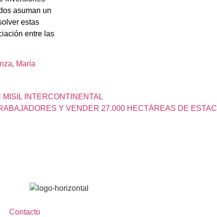
vados asuman un
solver estas
iación entre las
anza
, 
María
 MISIL INTERCONTINENTAL
L TRABAJADORES Y VENDER 27.000 HECTÁREAS DE EST
Contacto