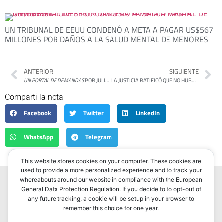
UN TRIBUNAL DE EEUU CONDENÓ A META A PAGAR US$567
MILLONES POR DAÑOS A LA SALUD MENTAL DE MENORES
ANTERIOR
SIGUIENTE
UN PORTAL DE DEMANDAS
POR JULIETA HERMO
LA JUSTICIA RATIFICÓ QUE NO HUBO DELITO EN LAS PROTESTAS DEL GARRAHAN DURANTE 2025
Comparti la nota
Facebook
Twitter
LinkedIn
WhatsApp
Telegram
This website stores cookies on your computer. These cookies are
used to provide a more personalized experience and to track your
whereabouts around our website in compliance with the European
General Data Protection Regulation. If you decide to to opt-out of
any future tracking, a cookie will be setup in your browser to
Portada
Noticias
Política
Correo americano
remember this choice for one year.