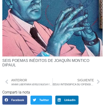
SEIS POEMAS INÉDITOS DE JOAQUÍN MONTICO
DIPAUL
ANTERIOR
SIGUIENTE
MIAMI LIBERTARIA VERSUS NUEVA YORK SOCIALISTA
POR MARTÍN GAMBAROTTA
EEUU INTENSIFICA SU OFENSIVA NAVAL EN EL CARIBE Y DESATA NUEVAS DENUNCIAS POR VIOLACIONES AL DERECHO INTERNACIONAL
Comparti la nota
Facebook
Twitter
LinkedIn