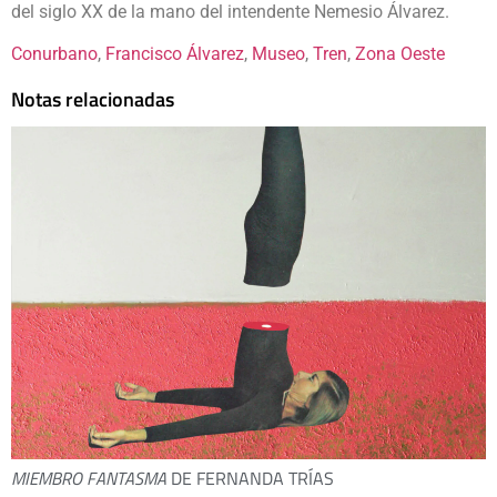
del siglo XX de la mano del intendente Nemesio Álvarez.
Conurbano
, 
Francisco Álvarez
, 
Museo
, 
Tren
, 
Zona Oeste
Notas relacionadas
MIEMBRO FANTASMA
DE FERNANDA TRÍAS