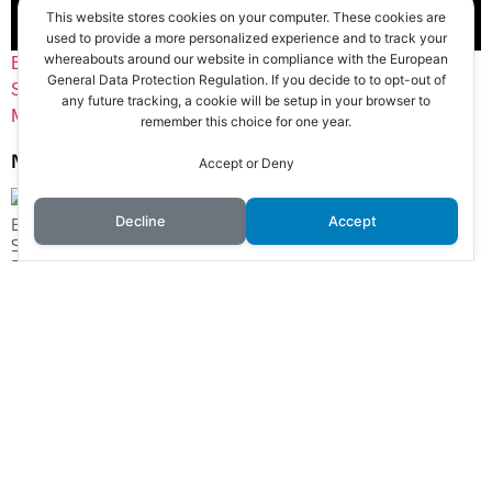
This website stores cookies on your computer. These cookies are
2023
used to provide a more personalized experience and to track your
whereabouts around our website in compliance with the European
Elizabeth Bishop
, 
Ezra Pound
, 
Francisca Lysionek
, 
Gertrude
General Data Protection Regulation. If you decide to to opt-out of
Stein
, 
John Ashbery
, 
Kenneth Rexroth
, 
Literatura
, 
Marianne
any future tracking, a cookie will be setup in your browser to
Moore
, 
Reseñas
, 
W. H. Auden
remember this choice for one year.
Notas relacionadas
Accept or Deny
ESPERT: LA CONDENA EN EE. UU. QUE COMPLICA SU
Decline
Accept
SITUACIÓN EN LA CAUSA POR PRESUNTO LAVADO DE
DINERO
SINDICATOS Y MOVIMIENTOS SOCIALES PROTESTAN CONTRA
LA LEY DE PROPIEDAD PRIVADA IMPULSADA POR MILEI
MILEI RETIRÓ EL CAPÍTULO SOBRE EXTRANJERIZACIÓN DE
TIERRAS Y RECRUDECE LA INTERNA OFICIALISTA