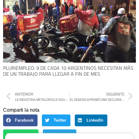
PLURIEMPLEO: 9 DE CADA 10 ARGENTINOS NECESITAN MÁS
DE UN TRABAJO PARA LLEGAR A FIN DE MES
ANTERIOR
SIGUIENTE
LA INDUSTRIA METALÚRGICA SIGUE EN CAÍDA: LA PRODUCCIÓN BAJÓ 10,3% EN FEBRERO
EL SENADO APROBÓ UNA DECLARACIÓN POR EL NUNCA MÁS A 50 AÑOS DEL GOLPE
Comparti la nota
Facebook
Twitter
LinkedIn
WhatsApp
Telegram