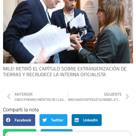
MILEI RETIRÓ EL CAPÍTULO SOBRE EXTRANJERIZACIÓN DE
TIERRAS Y RECRUDECE LA INTERNA OFICIALISTA
ANTERIOR
SIGUIENTE
CINCO POEMAS INÉDITOS DE CLAUDIA ALMADA
MACHADO ENTREGÓ SU NOBEL A TRUMP Y DELCY RESPONDIÓ: “A WASHINGTON IRÍA DE PIE, NO ARRASTRÁNDOME”
Comparti la nota
Facebook
Twitter
LinkedIn
WhatsApp
Telegram