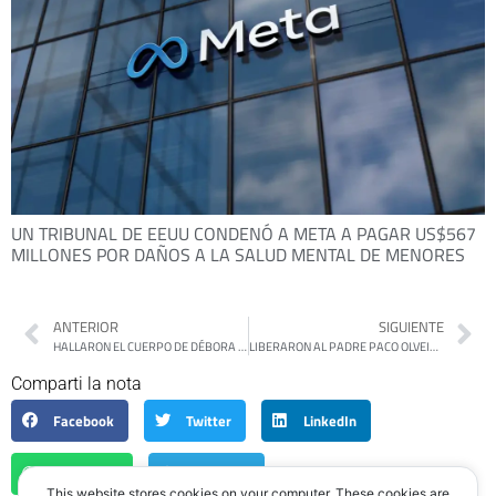
UN TRIBUNAL DE EEUU CONDENÓ A META A PAGAR US$567
MILLONES POR DAÑOS A LA SALUD MENTAL DE MENORES
ANTERIOR
SIGUIENTE
HALLARON EL CUERPO DE DÉBORA BULACIO Y DETUVIERON A SU PAREJA POR FEMICIDIO
LIBERARON AL PADRE PACO OLVEIRA TRAS SU DETENCIÓN EN LA MARCHA DE JUBILADOS: «ESTÁN SACADOS»
Comparti la nota
Facebook
Twitter
LinkedIn
WhatsApp
Telegram
This website stores cookies on your computer. These cookies are