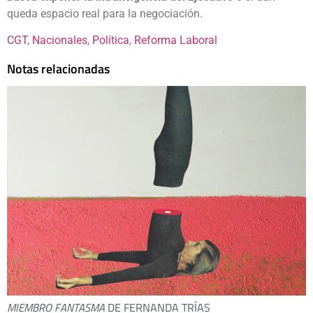
queda espacio real para la negociación.
CGT
, 
Nacionales
, 
Política
, 
Reforma Laboral
Notas relacionadas
MIEMBRO FANTASMA
DE FERNANDA TRÍAS