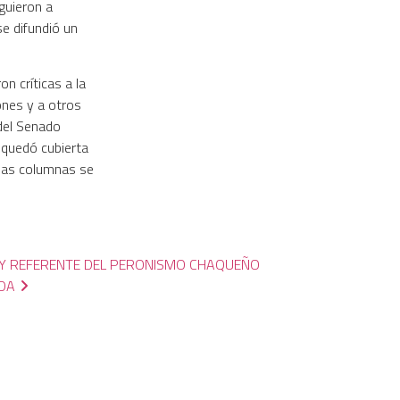
iguieron a
e difundió un
on críticas a la
ones y a otros
 del Senado
 quedó cubierta
 las columnas se
 Y REFERENTE DEL PERONISMO CHAQUEÑO
IDA