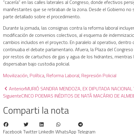
“cacería” en las calles laterales al Congreso, donde efectivos pers
manifestantes que se retiraban de la zona. Desde el Gobierno no s
parte detallado sobre el procedimiento.
Durante la jornada, las consignas contra la reforma laboral incluyer
modificación de convenios colectivos, al esquema de indemnizaci
cambios incluidos en el proyecto. En paralelo al operativo, dentro
continuaba el debate parlamentario. Afuera, la Plaza del Congreso
por restos de cartuchos de gas y agua de los hidrantes, mientras
dispersaban bajo custodia policial.
Movilización
, 
Política
, 
Reforma Laboral
, 
Represión Policial
Anterior
MURIÓ SANDRA MENDOZA, EX DIPUTADA NACIONAL
Siguiente
CINCO POEMAS INÉDITOS DE NATÃ MACÁRIO DE ALME
Comparti la nota
Facebook
Twitter
LinkedIn
WhatsApp
Telegram