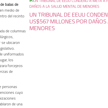
 de balas de
 en medio de
UN TRIBUNAL DE EEUU CONDEN
ntro del recinto
US$567 MILLONES POR DAÑOS 
MENORES
gada de columnas
lúrgicos,
r se ubicaron
gislativo.
 de uniformados
ugar, los
zara forcejeos
uerzas de
de personas
tenciones cuyo
nizaciones
ablaron de una