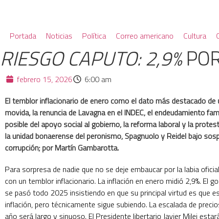
Portada
Noticias
Política
Correo americano
Cultura
RIESGO CAPUTO: 2,9%
POR
febrero 15, 2026
6:00 am
El temblor inflacionario de enero como el dato más destacado d
movida, la renuncia de Lavagna en el INDEC, el endeudamiento famili
posible del apoyo social al gobierno, la reforma laboral y la prote
la unidad bonaerense del peronismo, Spagnuolo y Reidel bajo sos
corrupción; por Martín Gambarotta.
Para sorpresa de nadie que no se deje embaucar por la labia oficia
con un temblor inflacionario. La inflación en enero midió 2,9%. El go
se pasó todo 2025 insistiendo en que su principal virtud es que e
inflación, pero técnicamente sigue subiendo. La escalada de precio
año será largo y sinuoso. El Presidente libertario Javier Milei esta