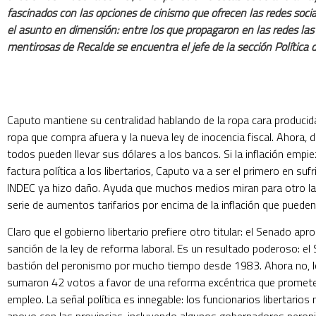
fascinados con las opciones de cinismo que ofrecen las redes socia
el asunto en dimensión: entre los que propagaron en las redes la
mentirosas de Recalde se encuentra el jefe de la sección Política de
Caputo mantiene su centralidad hablando de la ropa cara producida 
ropa que compra afuera y la nueva ley de inocencia fiscal. Ahora, di
todos pueden llevar sus dólares a los bancos. Si la inflación empi
factura política a los libertarios, Caputo va a ser el primero en sufrir
INDEC ya hizo daño. Ayuda que muchos medios miran para otro l
serie de aumentos tarifarios por encima de la inflación que pueden
Claro que el gobierno libertario prefiere otro titular: el Senado apr
sanción de la ley de reforma laboral. Es un resultado poderoso: el
bastión del peronismo por mucho tiempo desde 1983. Ahora no, lo
sumaron 42 votos a favor de una reforma excéntrica que promet
empleo. La señal política es innegable: los funcionarios libertarios