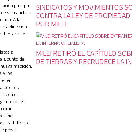
pación principal.
SINDICATOS Y MOVIMIENTOS S
 de vida anclado
CONTRA LA LEY DE PROPIEDAD
olado. A la
POR MILEI
 a la dirección
 libertaria se
MILEI RETIRÓ EL CAPÍTULO SO
istas a
ba a punto de
DE TIERRAS Y RECRUDECE LA IN
 nueva medición.
a y los
 tener
laraciones
la con el
gna tocó los
cobrar
netario
el instituto que
le presta