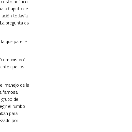
 costo político
aba a Caputo de
blación todavía
. La pregunta es
n la que parece
 “comunismo”,
iente que los
 el manejo de la
 la famosa
n grupo de
egir el rumbo
aban para
ezado por