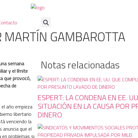
Contacto
 MARTÍN GAMBAROTTA
Notas relacionadas
e una semana
ar y el límite
sta que provocó,
pecha de
ESPERT: LA CONDENA EN EE. U
SITUACIÓN EN LA CAUSA POR 
l el año empieza
DINERO
bierno libertario
stá venciendo la
s anuncia que el
rá en problemas si