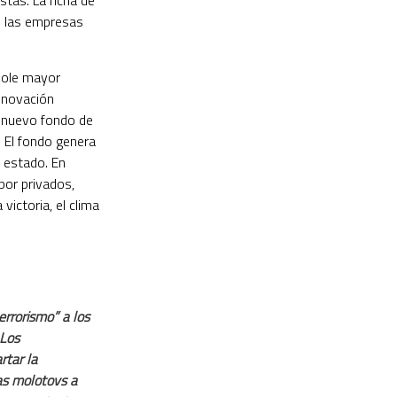
tas. La ficha de
de las empresas
ndole mayor
renovación
n nuevo fondo de
. El fondo genera
 estado. En
por privados,
victoria, el clima
errorismo” a los
 Los
rtar la
bas molotovs a