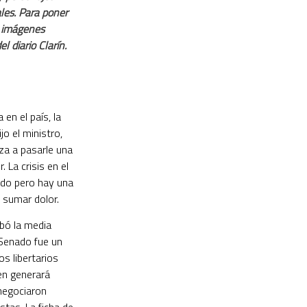
les. Para poner
s imágenes
l diario Clarín.
en el país, la
jo el ministro,
eza a pasarle una
. La crisis en el
ado pero hay una
 sumar dolor.
obó la media
 Senado fue un
s libertarios
en generará
 negociaron