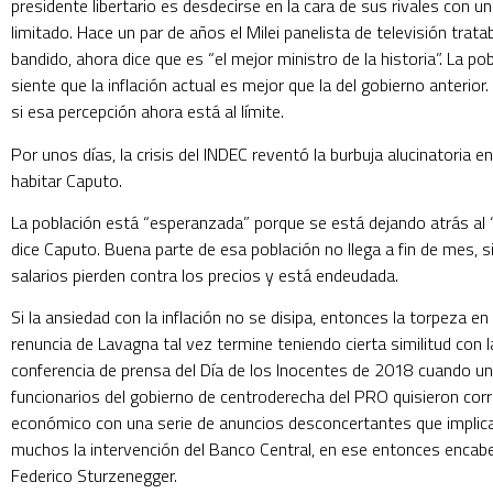
presidente libertario es desdecirse en la cara de sus rivales con un
limitado. Hace un par de años el Milei panelista de televisión trat
bandido, ahora dice que es “el mejor ministro de la historia”. La po
siente que la inflación actual es mejor que la del gobierno anterior
si esa percepción ahora está al límite.
Por unos días, la crisis del INDEC reventó la burbuja alucinatoria e
habitar Caputo.
La población está “esperanzada” porque se está dejando atrás al
dice Caputo. Buena parte de esa población no llega a fin de mes, s
salarios pierden contra los precios y está endeudada.
Si la ansiedad con la inflación no se disipa, entonces la torpeza en
renuncia de Lavagna tal vez termine teniendo cierta similitud con
conferencia de prensa del Día de los Inocentes de 2018 cuando u
funcionarios del gobierno de centroderecha del PRO quisieron corr
económico con una serie de anuncios desconcertantes que implic
muchos la intervención del Banco Central, en ese entonces encab
Federico Sturzenegger.