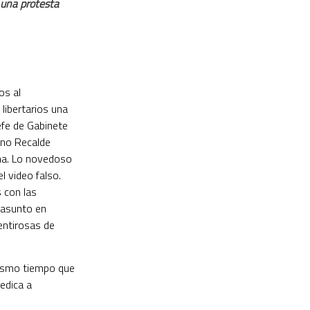
e una protesta
os al
libertarios una
efe de Gabinete
ano Recalde
rma. Lo novedoso
l video falso.
 con las
 asunto en
entirosas de
 mismo tiempo que
dedica a