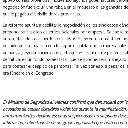
apoyo con las provincias, incluyendo algunos gobernadores peronis
negociación fue excluir una rebaja en el impuesto a las ganacias 
que le pegaba al bolsillo de las provincias.
La reforma apunta a debilitar la negociación de los sindicatos dá
preponderancia a los acuerdos salariales por empresa. Se cae la 
automática de los acuerdos colectivos. El excentrismo está en u
despido que se financia con los aportes jubilatorios empresariales
un nuevo juego financiero con plata que escecialmente pertence al
definitiva, es un fondo paraestatal, que se supone será manejado 
para costear el despido de personas. Tal vez por eso, a pesar de la 
era fúnebre en el Congreso.
El Ministro de Seguridad el viernes confirmó que denunciará por “t
acusados de causar disturbios violentos durante la manifestación.
enfrentamientos dejaron escenas sospechosas, no se puede desca
infiltración, sobre todo la de un grupo organizado que tiraba bom