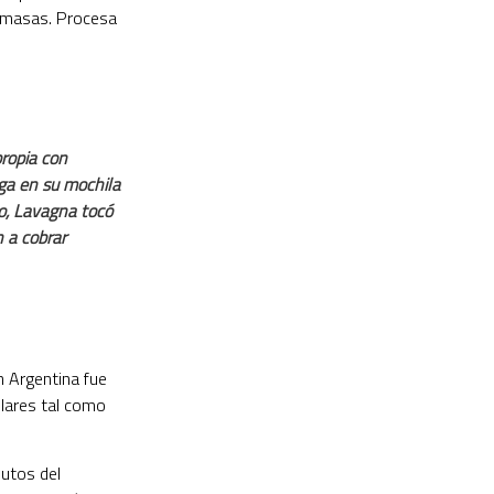
s masas. Procesa
propia con
ga en su mochila
o, Lavagna tocó
 a cobrar
n Argentina fue
ólares tal como
butos del