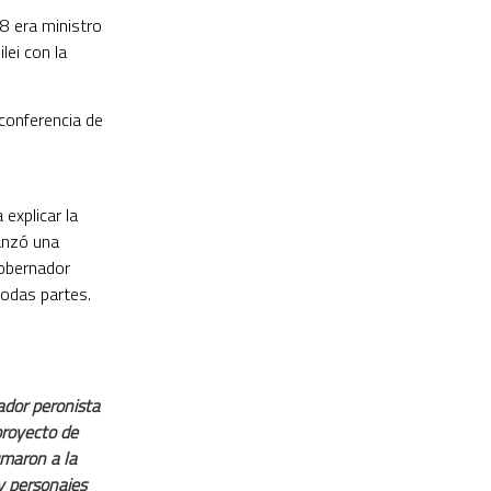
8 era ministro
lei con la
conferencia de
explicar la
lanzó una
gobernador
todas partes.
ador peronista
proyecto de
umaron a la
ay personajes