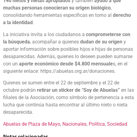
140 nietos y nietas apropiados
y también
ayudó a que
muchas personas conocieran su origen biológico
,
consolidando herramientas específicas en torno al
derecho
a la identidad
.
La iniciativa invita a los ciudadanos a
comprometerse con
la búsqueda
, acompañar a quienes
dudan de su origen
y
aportar información sobre posibles hijos e hijas de personas
desaparecidas. Además, quienes lo deseen pueden sumarse
con un
aporte económico desde $4.800 mensuale
s, en el
siguiente enlace: https://abuelas.org.ar/donaciones.
Quienes se sumen entre el 22 de septiembre y el 22 de
octubre podrán
retirar un sticker de “Soy de Abuelas”
en las
filiales de la Asociación, como símbolo de pertenencia a esta
lucha que continúa hasta encontrar al último nieto o nieta
desaparecida.
Abuelas de Plaza de Mayo
, 
Nacionales
, 
Política
, 
Sociedad
Notas relacionadas