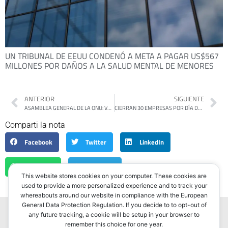
UN TRIBUNAL DE EEUU CONDENÓ A META A PAGAR US$567
MILLONES POR DAÑOS A LA SALUD MENTAL DE MENORES
ANTERIOR
SIGUIENTE
ASAMBLEA GENERAL DE LA ONU: VARIOS PAÍSES RECONOCERÁN A PALESTINA COMO ESTADO
CIERRAN 30 EMPRESAS POR DÍA DESDE QUE MILEI Y CAPUTO MANEJAN LA ECONOMÍA
Comparti la nota
Facebook
Twitter
LinkedIn
WhatsApp
Telegram
This website stores cookies on your computer. These cookies are
used to provide a more personalized experience and to track your
whereabouts around our website in compliance with the European
General Data Protection Regulation. If you decide to to opt-out of
any future tracking, a cookie will be setup in your browser to
remember this choice for one year.