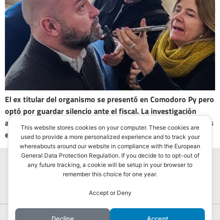
El ex titular del organismo se presentó en Comodoro Py pero
optó por guardar silencio ante el fiscal. La investigación
apunta a un esquema de sobreprecios y retornos millonarios
This website stores cookies on your computer. These cookies are
en la compra de medicamentos e insumos.
used to provide a more personalized experience and to track your
whereabouts around our website in compliance with the European
General Data Protection Regulation. If you decide to to opt-out of
any future tracking, a cookie will be setup in your browser to
remember this choice for one year.
Accept or Deny
Portada
Hurlingham Post ®2022
Decline
Accept