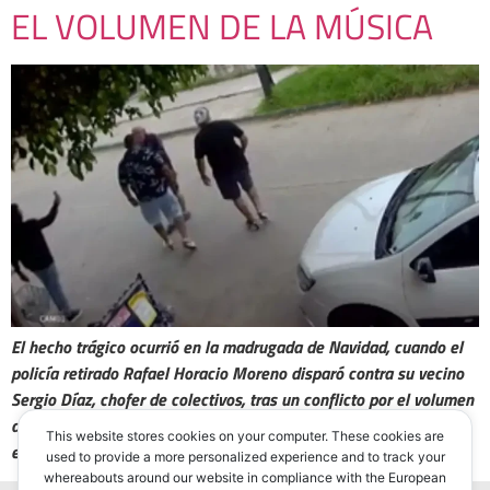
EL VOLUMEN DE LA MÚSICA
El hecho trágico ocurrió en la madrugada de Navidad, cuando el
policía retirado Rafael Horacio Moreno disparó contra su vecino
Sergio Díaz, chofer de colectivos, tras un conflicto por el volumen
de la música. La víctima murió en el hospital, y el agresor se
This website stores cookies on your computer. These cookies are
encuentra actualmente detenido.
used to provide a more personalized experience and to track your
whereabouts around our website in compliance with the European