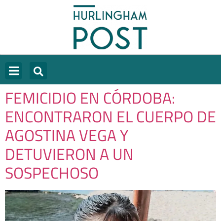
FEMICIDIO EN CÓRDOBA:
ENCONTRARON EL CUERPO DE
AGOSTINA VEGA Y
DETUVIERON A UN
SOSPECHOSO