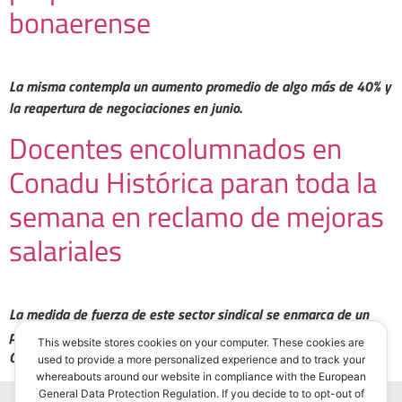
bonaerense
La misma contempla un aumento promedio de algo más de 40% y
la reapertura de negociaciones en junio.
Docentes encolumnados en
Conadu Histórica paran toda la
semana en reclamo de mejoras
salariales
La medida de fuerza de este sector sindical se enmarca de un
plan de lucha lanzado «ante la falta de respuestas por parte del
This website stores cookies on your computer. These cookies are
Gobierno a la exigencia de la reapertura de la paritaria salarial»
used to provide a more personalized experience and to track your
whereabouts around our website in compliance with the European
General Data Protection Regulation. If you decide to to opt-out of