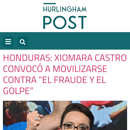
HONDURAS: XIOMARA CASTRO
CONVOCÓ A MOVILIZARSE
CONTRA “EL FRAUDE Y EL
GOLPE”