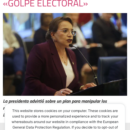
«GOLPE ELECTORAL»
La presidenta advirtió sobre un plan para manipular los
resultados de las elecciones generales y ordenó investigaciones
This website stores cookies on your computer. These cookies are
inmediatas.
used to provide a more personalized experience and to track your
whereabouts around our website in compliance with the European
General Data Protection Regulation. If you decide to to opt-out of