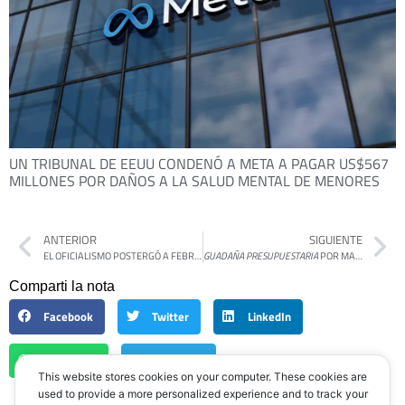
UN TRIBUNAL DE EEUU CONDENÓ A META A PAGAR US$567
MILLONES POR DAÑOS A LA SALUD MENTAL DE MENORES
ANTERIOR
SIGUIENTE
EL OFICIALISMO POSTERGÓ A FEBRERO EL DEBATE DE LA REFORMA LABORAL EN EL SENADO
GUADAÑA PRESUPUESTARIA
POR MARTÍN GAMBAROTTA
Comparti la nota
Facebook
Twitter
LinkedIn
WhatsApp
Telegram
This website stores cookies on your computer. These cookies are
used to provide a more personalized experience and to track your