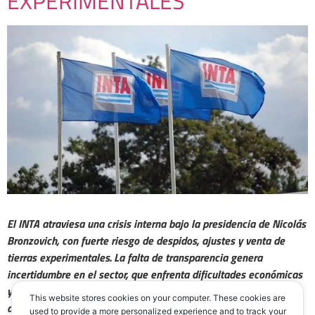
EXPERIMENTALES
El INTA atraviesa una crisis interna bajo la presidencia de Nicolás
Bronzovich, con fuerte riesgo de despidos, ajustes y venta de
tierras experimentales. La falta de transparencia genera
incertidumbre en el sector, que enfrenta dificultades económicas
y una creciente preocupación por el futuro de la investigación
This website stores cookies on your computer. These cookies are
agropecuaria en Argentina.
used to provide a more personalized experience and to track your