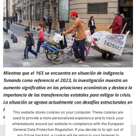
Mientras que el 16% se encuentra en situación de indigencia.
Tomando como referencia el 2023, la investigación muestra un
aumento significativo en las privaciones económicas y destaca la
importancia de las transferencias estatales para mitigar la crisis.
La situación se agrava actualmente con desafíos estructurales en
la economía que afectan el acceso a necesidades básicas como
This website stores cookies on your computer. These cookies are
alimentación, salud y educación.
used to provide a more personalized experience and to track your
whereabouts around our website in compliance with the European
General Data Protection Regulation. If you decide to to opt-out of
any future tracking, a cookie will be setup in your browser to