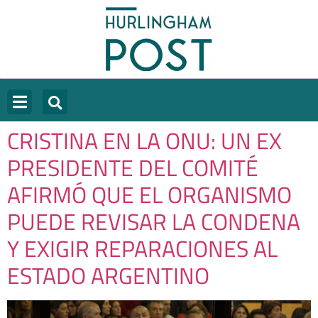
CRISTINA EN LA ONU: UN EX
PRESIDENTE DEL COMITÉ
AFIRMÓ QUE EL ORGANISMO
PUEDE REVISAR LA CONDENA
Y EXIGIR REPARACIONES AL
ESTADO ARGENTINO