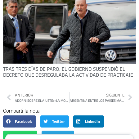
TRAS TRES DÍAS DE PARO, EL GOBIERNO SUSPENDIÓ EL
DECRETO QUE DESREGULABA LA ACTIVIDAD DE PRACTICAJE
ANTERIOR
SIGUIENTE
ADORNI SOBRE EL AJUSTE: «LA MOTOSIERRA ES ETERNA, NO HAY FIN, ESTO RECIÉN EMPIEZA»
ARGENTINA ENTRE LOS PAÍSES MÁS CAROS DEL MUNDO EN DÓLARES
Comparti la nota
Facebook
Twitter
LinkedIn
WhatsApp
Telegram