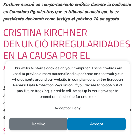
Kirchner mostró un comportamiento errático durante la audiencia
en Comodoro Py, mientras que el tribunal anunció que la ex
presidenta declarará como testigo el próximo 14 de agosto.
CRISTINA KIRCHNER
DENUNCIÓ IRREGULARIDADES
EN LA CAUSA POR EL
ATENTADO EN SU CONTRA
This website stores cookies on your computer. These cookies are
used to provide a more personalized experience and to track your
whereabouts around our website in compliance with the European
General Data Protection Regulation. If you decide to to opt-out of
La expresidenta republicó un tuit detallando los fallos en la
any future tracking, a cookie will be setup in your browser to
investigación y calificando el atentado como uno de los hechos
remember this choice for one year.
más graves desde la recuperación democrática. Dirigentes del
Accept or Deny
espacio político de CFK también expresaron su apoyo y señalaron
el encubrimiento y las conexiones políticas detrás del ataque.
Decline
Accept
SABAG MONTIEL CONFESÓ: