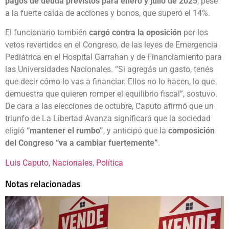
pagos de deuda previstos para enero y julio de 2025
, pese
a la fuerte caída de acciones y bonos, que superó el 14%.
El funcionario también
cargó contra la oposición
por los
vetos revertidos en el Congreso, de las leyes de Emergencia
Pediátrica en el Hospital Garrahan y de Financiamiento para
las Universidades Nacionales. “Si agregás un gasto, tenés
que decir cómo lo vas a financiar. Ellos no lo hacen, lo que
demuestra que quieren romper el equilibrio fiscal”, sostuvo.
De cara a las elecciones de octubre, Caputo afirmó que un
triunfo de La Libertad Avanza significará que la sociedad
eligió
“mantener el rumbo”
, y anticipó que la
composición
del Congreso “va a cambiar fuertemente”
.
Luis Caputo
, 
Nacionales
, 
Política
Notas relacionadas