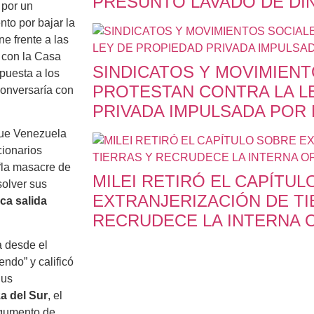
PRESUNTO LAVADO DE DI
 por un
ento por bajar la
e frente a las
 con la Casa
SINDICATOS Y MOVIMIENT
puesta a los
PROTESTAN CONTRA LA L
onversaría con
PRIVADA IMPULSADA POR 
que Venezuela
cionarios
“la masacre de
MILEI RETIRÓ EL CAPÍTU
solver sus
EXTRANJERIZACIÓN DE TI
ica salida
RECRUDECE LA INTERNA O
a desde el
ndo” y calificó
Sus
a del Sur
, el
rgumento de