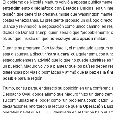
El gobierno de Nicolás Maduro volvió a apostar públicamente
entendimiento diplomático con Estados Unidos
, en un int
tensión que generó la ofensiva militar que Washington mantien
costas venezolanas. El presidente propuso un diálogo directo
Blanca y reivindicó la negociación como único camino, en res
dichos de Donald Trump, quien señaló que “probablemente” c
él, aunque insistió en que
no excluye una opción militar
.
Durante su programa
Con Maduro +
, el mandatario aseguró 
está dispuesta a discutir “
cara a cara
” cualquier tema con fun
estadounidenses y advirtió que lo que no puede admitirse es 
un pueblo”. Maduro volvió a plantear que los países deben re
diferencias por vías diplomáticas y afirmó que
la paz es la ún
posible
para la región.
Trump, por su parte, endureció su posición en una conferenci
Despacho Oval, donde afirmó que Maduro “hizo un daño treme
su continuidad en el poder como “un problema complicado”. 
declaraciones reforzaron la lectura de que la
Operación Lanz
operativo naval que EE.UU. despliega en el Caribe bajo el a