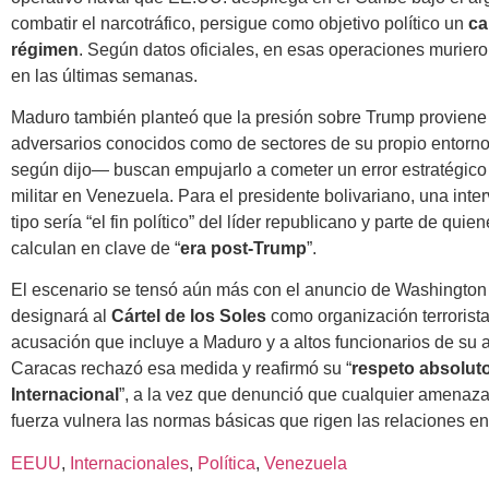
combatir el narcotráfico, persigue como objetivo político un
ca
régimen
. Según datos oficiales, en esas operaciones murier
en las últimas semanas.
Maduro también planteó que la presión sobre Trump proviene 
adversarios conocidos como de sectores de su propio entorno
según dijo— buscan empujarlo a cometer un error estratégico y
militar en Venezuela. Para el presidente bolivariano, una int
tipo sería “el fin político” del líder republicano y parte de quie
calculan en clave de “
era post-Trump
”.
El escenario se tensó aún más con el anuncio de Washington
designará al
Cártel de los Soles
como organización terrorista
acusación que incluye a Maduro y a altos funcionarios de su 
Caracas rechazó esa medida y reafirmó su “
respeto absolut
Internacional
”, a la vez que denunció que cualquier amenaza
fuerza vulnera las normas básicas que rigen las relaciones en
EEUU
, 
Internacionales
, 
Política
, 
Venezuela