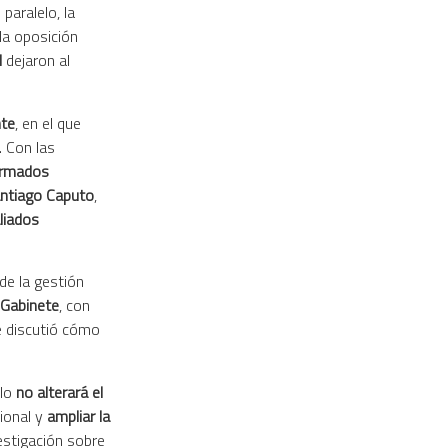
paralelo, la
a oposición
l
dejaron al
nte
, en el que
. Con las
rmados
ntiago Caputo
,
liados
 de la gestión
 Gabinete
, con
 discutió cómo
alo
no alterará el
cional y
ampliar la
estigación sobre