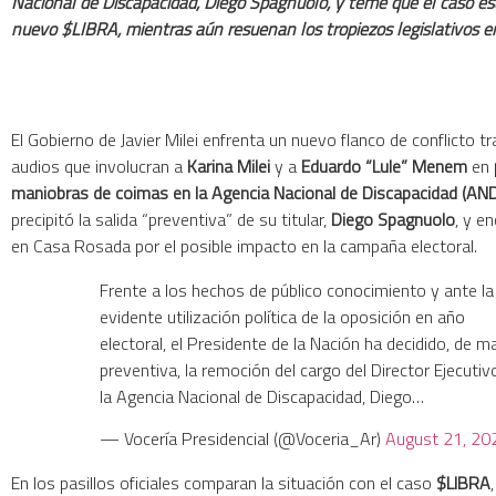
Nacional de Discapacidad, Diego Spagnuolo, y teme que el caso e
nuevo $LIBRA, mientras aún resuenan los tropiezos legislativos e
El Gobierno de Javier Milei enfrenta un nuevo flanco de conflicto tr
audios que involucran a
Karina Milei
y a
Eduardo “Lule” Menem
en
maniobras de coimas en la Agencia Nacional de Discapacidad (AND
precipitó la salida “preventiva” de su titular,
Diego Spagnuolo
, y e
en Casa Rosada por el posible impacto en la campaña electoral.
Frente a los hechos de público conocimiento y ante la
evidente utilización política de la oposición en año
electoral, el Presidente de la Nación ha decidido, de m
preventiva, la remoción del cargo del Director Ejecutiv
la Agencia Nacional de Discapacidad, Diego…
— Vocería Presidencial (@Voceria_Ar)
August 21, 20
En los pasillos oficiales comparan la situación con el caso
$LIBRA