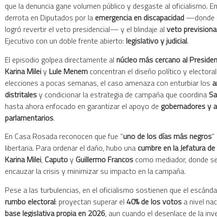
que la denuncia gane volumen público y desgaste al oficialismo. En 
derrota en Diputados por la
emergencia en discapacidad
—donde l
logró revertir el veto presidencial— y el blindaje al
veto previsiona
Ejecutivo con un doble frente abierto:
legislativo y judicial
.
El episodio golpea directamente al
núcleo más cercano al Preside
Karina Milei
y
Lule Menem
concentran el diseño político y electoral
elecciones a pocas semanas, el caso amenaza con enturbiar los
a
distritales
y condicionar la estrategia de campaña que coordina
Sa
hasta ahora enfocado en garantizar el apoyo de
gobernadores y a
parlamentarios
.
En Casa Rosada reconocen que fue “
uno de los días más negros
”
libertaria. Para ordenar el daño, hubo una
cumbre en la Jefatura de
Karina Milei
,
Caputo
y
Guillermo Francos
como mediador, donde se
encauzar la crisis y minimizar su impacto en la campaña.
Pese a las turbulencias, en el oficialismo sostienen que el escánd
rumbo electoral
: proyectan superar el
40% de los votos
a nivel na
base legislativa propia en 2026
, aun cuando el desenlace de la inv