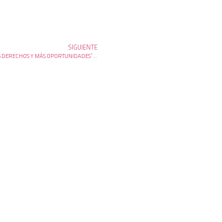
SIGUIENTE
“MIENTRAS OTROS AJUSTAN, EN HURLINGHAM APOSTAMOS A MÁS DERECHOS Y MÁS OPORTUNIDADES”: SELCI, LAMPREABE Y PERCZYK FIRMARON UN CONVENIO PARA SUMAR A LA UNAHUR AL NUEVO POLO EDUCATIVO DEL MUNICIPIO