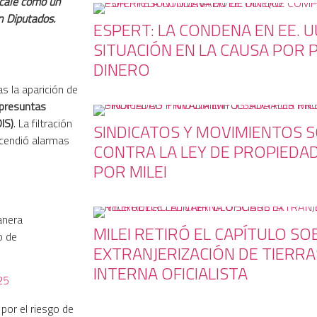
scale como un
n Diputados.
ESPERT: LA CONDENA EN EE. U
SITUACIÓN EN LA CAUSA POR
DINERO
as la aparición de
presuntas
IS)
. La filtración
SINDICATOS Y MOVIMIENTOS 
ncendió alarmas
CONTRA LA LEY DE PROPIEDA
POR MILEI
anera
MILEI RETIRÓ EL CAPÍTULO SO
o de
EXTRANJERIZACIÓN DE TIERRA
INTERNA OFICIALISTA
25
, por el riesgo de