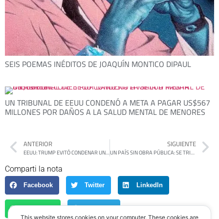
SEIS POEMAS INÉDITOS DE JOAQUÍN MONTICO DIPAUL
UN TRIBUNAL DE EEUU CONDENÓ A META A PAGAR US$567
MILLONES POR DAÑOS A LA SALUD MENTAL DE MENORES
ANTERIOR
SIGUIENTE
EEUU: TRUMP EVITÓ CONDENAR UNA MARCHA SUPREMACISTA EN WASHINGTON Y SU GOBIERNO LA ENCUADRÓ EN LA «LIBERTAD DE EXPRESIÓN»
UN PAÍS SIN OBRA PÚBLICA: SE TRIPLICARON LAS MUERTES EN RUTAS NACIONALES POR FALTA DE MANTENIMIENTO
Comparti la nota
Facebook
Twitter
LinkedIn
WhatsApp
Telegram
This website stores cookies on your computer. These cookies are