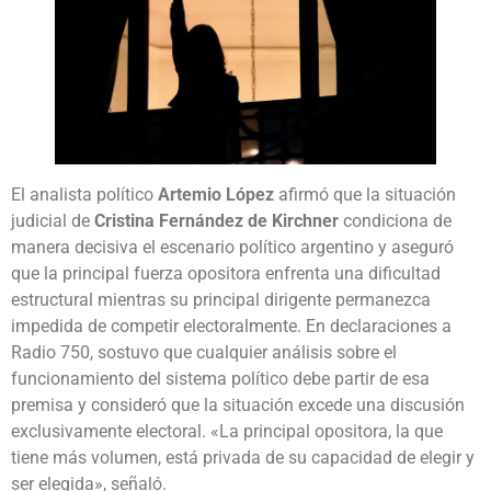
El analista político
Artemio López
afirmó que la situación
judicial de
Cristina Fernández de Kirchner
condiciona de
manera decisiva el escenario político argentino y aseguró
que la principal fuerza opositora enfrenta una dificultad
estructural mientras su principal dirigente permanezca
impedida de competir electoralmente. En declaraciones a
Radio 750, sostuvo que cualquier análisis sobre el
funcionamiento del sistema político debe partir de esa
premisa y consideró que la situación excede una discusión
exclusivamente electoral. «La principal opositora, la que
tiene más volumen, está privada de su capacidad de elegir y
ser elegida», señaló.