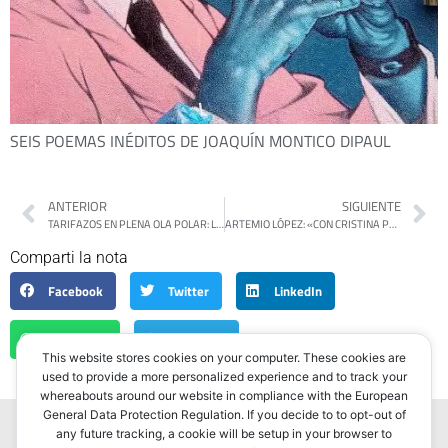
SEIS POEMAS INÉDITOS DE JOAQUÍN MONTICO DIPAUL
ANTERIOR
SIGUIENTE
TARIFAZOS EN PLENA OLA POLAR: LA LUZ Y EL GAS YA ABSORBEN HASTA EL 8% DE LOS INGRESOS DE LOS HOGARES MÁS VULNERABLES
ARTEMIO LÓPEZ: «CON CRISTINA PROSCRIPTA, HABLAR DE DEMOCRACIA ES UNA LICENCIA POÉTICA»
Comparti la nota
Facebook
Twitter
LinkedIn
WhatsApp
Telegram
This website stores cookies on your computer. These cookies are
used to provide a more personalized experience and to track your
whereabouts around our website in compliance with the European
General Data Protection Regulation. If you decide to to opt-out of
any future tracking, a cookie will be setup in your browser to