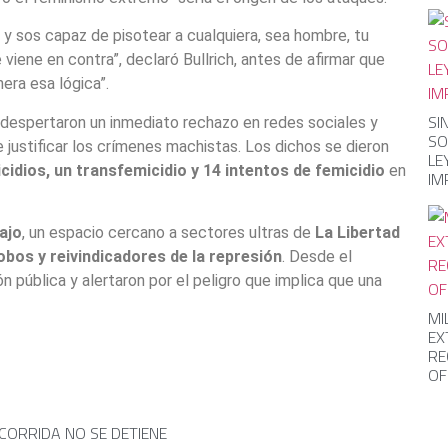
y sos capaz de pisotear a cualquiera, sea hombre, tu
viene en contra”, declaró Bullrich, antes de afirmar que
era esa lógica”.
SI
despertaron un inmediato rechazo en redes sociales y
SO
 justificar los crímenes machistas. Los dichos se dieron
LE
cidios, un transfemicidio y 14 intentos de femicidio
en
IM
ajo
, un espacio cercano a sectores ultras de
La Libertad
bos y reivindicadores de la represión
. Desde el
 pública y alertaron por el peligro que implica que una
MI
EX
RE
OF
 CORRIDA NO SE DETIENE