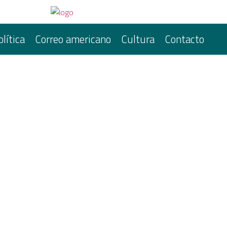
olítica
Correo americano
Cultura
Contacto
MINISMO POR EL AUMENTO
N FUERTE REPUDIO