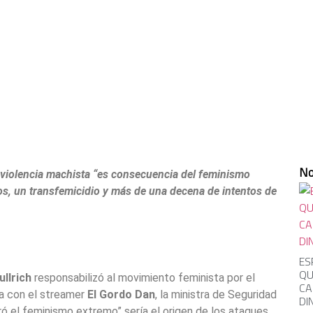
No
 violencia machista “es consecuencia del feminismo
os, un transfemicidio y más de una decena de intentos de
ES
QU
ullrich
responsabilizó al movimiento feminista por el
CA
ta con el streamer
El Gordo Dan
, la ministra de Seguridad
DI
ó el feminismo extremo” sería el origen de los ataques.