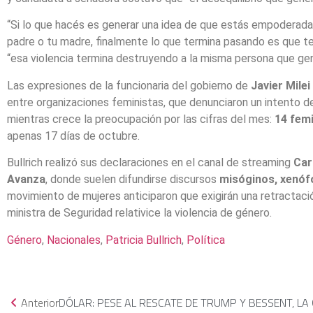
“Si lo que hacés es generar una idea de que estás empoderada 
padre o tu madre, finalmente lo que termina pasando es que te 
“esa violencia termina destruyendo a la misma persona que gen
Las expresiones de la funcionaria del gobierno de
Javier Milei
entre organizaciones feministas, que denunciaron un intento de
mientras crece la preocupación por las cifras del mes:
14 femi
apenas 17 días de octubre.
Bullrich realizó sus declaraciones en el canal de streaming
Car
Avanza
, donde suelen difundirse discursos
misóginos, xenófo
movimiento de mujeres anticiparon que exigirán una retractación
ministra de Seguridad relativice la violencia de género.
Género
, 
Nacionales
, 
Patricia Bullrich
, 
Política
Anterior
DÓLAR: PESE AL RESCATE DE TRUMP Y BESSENT, LA