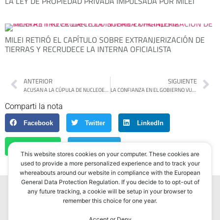
LA LEY DE PROPIEDAD PRIVADA IMPULSADA POR MILEI
MILEI RETIRÓ EL CAPÍTULO SOBRE EXTRANJERIZACIÓN DE
TIERRAS Y RECRUDECE LA INTERNA OFICIALISTA
ANTERIOR
SIGUIENTE
ACUSAN A LA CÚPULA DE NUCLEOELÉCTRICA POR UNA LICITACIÓN CON PRESUNTOS SOBREPRECIOS
LA CONFIANZA EN EL GOBIERNO VUELVE A CAER Y MARCA SU PEOR INICIO DE AÑO
Comparti la nota
Facebook
Twitter
LinkedIn
WhatsApp
Telegram
This website stores cookies on your computer. These cookies are
used to provide a more personalized experience and to track your
whereabouts around our website in compliance with the European
General Data Protection Regulation. If you decide to to opt-out of
any future tracking, a cookie will be setup in your browser to
remember this choice for one year.
Accept or Deny