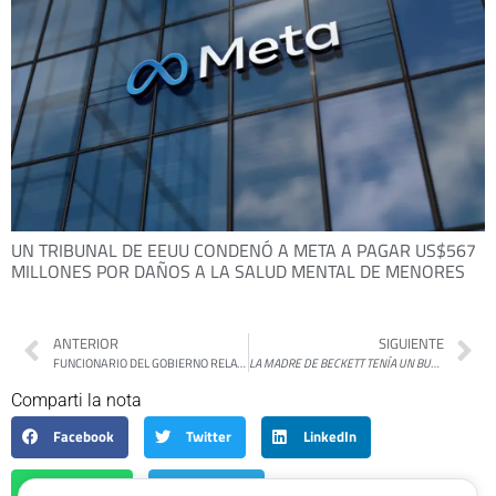
UN TRIBUNAL DE EEUU CONDENÓ A META A PAGAR US$567
MILLONES POR DAÑOS A LA SALUD MENTAL DE MENORES
ANTERIOR
SIGUIENTE
FUNCIONARIO DEL GOBIERNO RELATIVIZÓ LA CIFRA DE DESAPARECIDOS EN LA ONU Y GENERÓ RECHAZO INTERNACIONAL
LA MADRE DE BECKETT TENÍA UN BURRO
DE MAT
Comparti la nota
Facebook
Twitter
LinkedIn
WhatsApp
Telegram