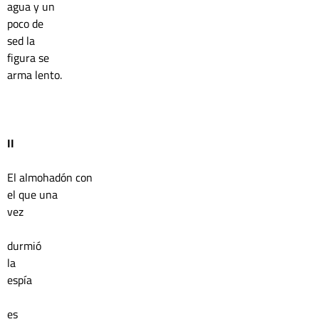
agua y un 
poco de 
sed la 
figura se 
arma lento.
II
El almohadón con
el que una 
vez 
durmió 
la 
espía 
es 