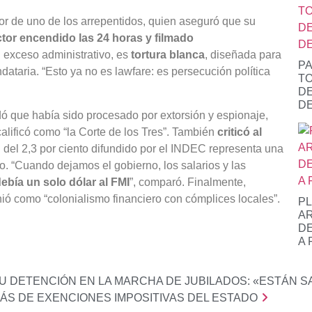
or de uno de los arrepentidos, quien aseguró que su
ctor encendido las 24 horas y filmado
n exceso administrativo, es
tortura blanca
, diseñada para
PA
dataria. “Esto ya no es lawfare: es persecución política
TO
DE
DE
dó que había sido procesado por extorsión y espionaje,
alificó como “la Corte de los Tres”. También
criticó al
ón del 2,3 por ciento difundido por el INDEC representa una
to. “Cuando dejamos el gobierno, los salarios y las
debía un solo dólar al FMI
”, comparó. Finalmente,
nió como “colonialismo financiero con cómplices locales”.
PL
AR
DE
A 
SU DETENCIÓN EN LA MARCHA DE JUBILADOS: «ESTÁN 
ÁS DE EXENCIONES IMPOSITIVAS DEL ESTADO