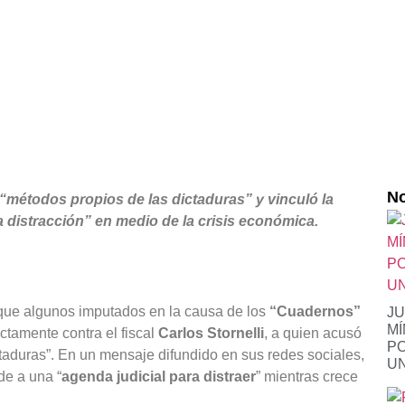
No
r “métodos propios de las dictaduras” y vinculó la
a distracción” en medio de la crisis económica.
ue algunos imputados en la causa de los
“Cuadernos”
JU
MÍ
ectamente contra el fiscal
Carlos Stornelli
, a quien acusó
PO
ictaduras”. En un mensaje difundido en sus redes sociales,
U
de a una “
agenda judicial para distraer
” mientras crece