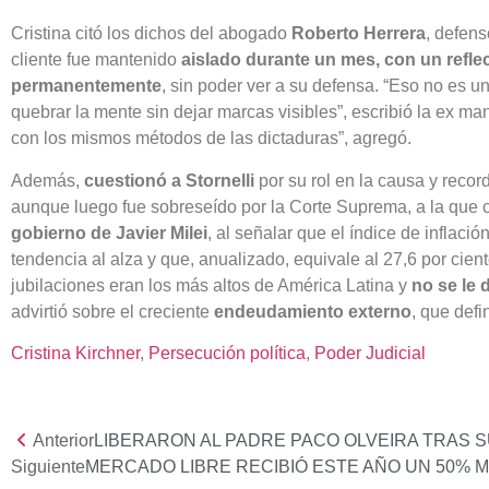
Cristina citó los dichos del abogado
Roberto Herrera
, defens
cliente fue mantenido
aislado durante un mes, con un refle
permanentemente
, sin poder ver a su defensa. “Eso no es u
quebrar la mente sin dejar marcas visibles”, escribió la ex man
con los mismos métodos de las dictaduras”, agregó.
Además,
cuestionó a Stornelli
por su rol en la causa y recor
aunque luego fue sobreseído por la Corte Suprema, a la que c
gobierno de Javier Milei
, al señalar que el índice de inflaci
tendencia al alza y que, anualizado, equivale al 27,6 por cien
jubilaciones eran los más altos de América Latina y
no se le 
advirtió sobre el creciente
endeudamiento externo
, que defi
Cristina Kirchner
, 
Persecución política
, 
Poder Judicial
Anterior
LIBERARON AL PADRE PACO OLVEIRA TRAS 
Siguiente
MERCADO LIBRE RECIBIÓ ESTE AÑO UN 50% M