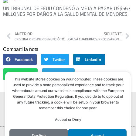
UN TRIBUNAL DE EEUU CONDENÓ A META A PAGAR US$567
MILLONES POR DAÑOS A LA SALUD MENTAL DE MENORES
ANTERIOR
SIGUIENTE
CRISTINA KIRCHNER DENUNCIÓ TORTURAS A «ARREPENTIDOS» EN LA CAUSA CUADERNOS
CAUSA CUADERNOS: PROCESARON OTRA VEZ AL EXPOLICÍA BACIGALUPO POR ADULTERAR LOS MANUSCRITOS DE CENTENO
Comparti la nota
Facebook
Twitter
LinkedIn
WhatsApp
Telegram
This website stores cookies on your computer. These cookies are
used to provide a more personalized experience and to track your
whereabouts around our website in compliance with the European
General Data Protection Regulation. If you decide to to opt-out of
any future tracking, a cookie will be setup in your browser to
remember this choice for one year.
Accept or Deny
Portada
Hurlingham Post ®2022
Decline
Accept