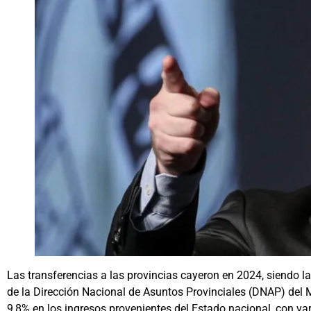
Las transferencias a las provincias cayeron en 2024, siendo l
de la Dirección Nacional de Asuntos Provinciales (DNAP) del 
9,8% en los ingresos provenientes del Estado nacional, con vari