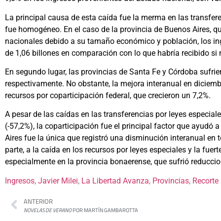
La principal causa de esta caída fue la merma en las transfer
fue homogéneo. En el caso de la provincia de Buenos Aires, qu
nacionales debido a su tamaño económico y población, los in
de 1,06 billones en comparación con lo que habría recibido si 
En segundo lugar, las provincias de Santa Fe y Córdoba sufri
respectivamente. No obstante, la mejora interanual en diciemb
recursos por coparticipación federal, que crecieron un 7,2%.
A pesar de las caídas en las transferencias por leyes especia
(-57,2%), la coparticipación fue el principal factor que ayudó a
Aires fue la única que registró una disminución interanual en 
parte, a la caída en los recursos por leyes especiales y la fue
especialmente en la provincia bonaerense, que sufrió reducci
Ingresos
, 
Javier Milei
, 
La Libertad Avanza
, 
Provincias
, 
Recorte
ANTERIOR
NOVELAS DE VERANO
POR MARTÍN GAMBAROTTA