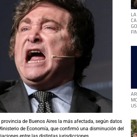
LA
CA
GO
FI
AR
MO
US
a provincia de Buenos Aires la más afectada, según datos
Ministerio de Economía, que confirmó una disminución del
aciones entre las distintas jurisdicciones.