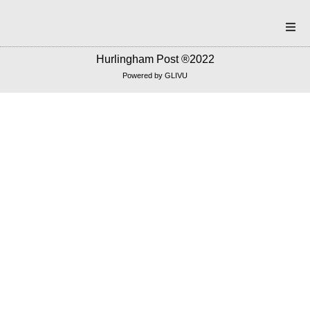
Portada
Hurlingham Post ®2022
Powered by
GLIVU
Noticias
Política
Correo americano
Cultura
Contacto