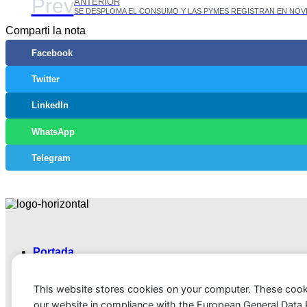
Prev
ANTERIOR
Comparti la nota
Facebook
Twitter
LinkedIn
WhatsApp
Telegram
Portada
Noticias
Política
This website stores cookies on your computer. These cook
Correo americano
Cultura
our website in compliance with the European General Data Pro