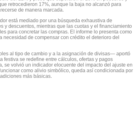
que retrocedieron 17%, aunque la baja no alcanzó para
carecerse de manera marcada.
idor está mediado por una búsqueda exhaustiva de
s y descuentos, mientras que las cuotas y el financiamiento
les para concretar las compras. El informe lo presenta como
a necesidad de compensar con crédito el deterioro del
les al tipo de cambio y a la asignación de divisas— aportó
 festiva se redefine entre cálculos, ofertas y pagos
ía, se volvió un indicador elocuente del impacto del ajuste en
 funcionar como alivio simbólico, queda así condicionada por
tradiciones más básicas.