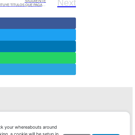
Next
SIGUIENTE
CAPUTO APUESTA A UN NUEVO BONO EN DÓLARES Y SUSTITUYE TÍTULOS QUE PAGABAN 0,75% POR OTROS DE RENDIMIENTOS MUCHO MÁS ALTOS
ack your whereabouts around
ing, a cookie will be setup in