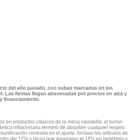
cto del año pasado, con subas marcadas en los
. Las fiestas llegan atravesadas por precios en alza y
 financiamiento.
vos en productos clásicos de la mesa navideña: el turrón
mica inflacionaria terminó de absorber cualquier respiro
lanificación centrada en el ajuste. Incluso los artículos de
dio del 12% y picos que superaron el 18% en pesebres y