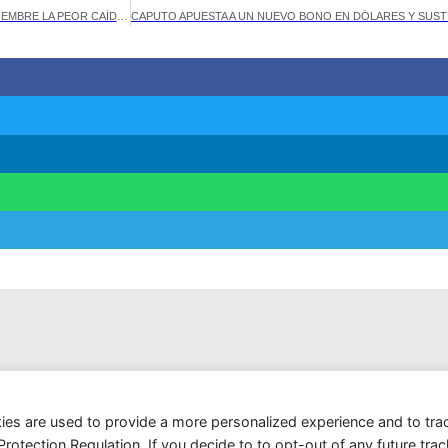
SE DESPLOMA EL CONSUMO Y LAS PYMES REGISTRAN EN NOVIEMBRE LA PEOR CAÍDA DEL AÑO
ies are used to provide a more personalized experience and to tr
tection Regulation. If you decide to to opt-out of any future track