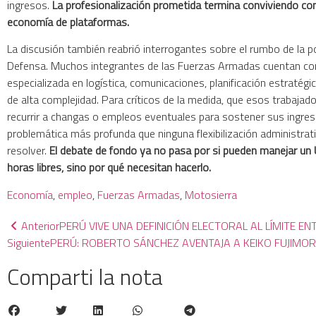
ingresos.
La profesionalización prometida termina conviviendo con 
economía de plataformas.
La discusión también reabrió interrogantes sobre el rumbo de la po
Defensa. Muchos integrantes de las Fuerzas Armadas cuentan co
especializada en logística, comunicaciones, planificación estratégi
de alta complejidad. Para críticos de la medida, que esos trabajad
recurrir a changas o empleos eventuales para sostener sus ingres
problemática más profunda que ninguna flexibilización administrat
resolver.
El debate de fondo ya no pasa por si pueden manejar un
horas libres, sino por qué necesitan hacerlo.
Economía
, 
empleo
, 
Fuerzas Armadas
, 
Motosierra
Anterior
PERÚ VIVE UNA DEFINICIÓN ELECTORAL AL LÍMITE EN
Siguiente
PERÚ: ROBERTO SÁNCHEZ AVENTAJA A KEIKO FUJIMORI
Comparti la nota