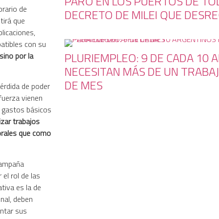
PARO EN LOS PUERTOS DE TOD
rario de
DECRETO DE MILEI QUE DESRE
tirá que
licaciones,
atibles con su
PLURIEMPLEO: 9 DE CADA 10 
sino por la
NECESITAN MÁS DE UN TRABAJ
DE MES
pérdida de poder
 fuerza vienen
r gastos básicos
lizar trabajos
orales que como
 campaña
 el rol de las
tiva es la de
onal, deben
ntar sus