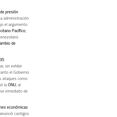
 de presión
la administración
jo el argumento
céano Pacífico
,
 venezolano
cambio de
 35
r, sin exhibir
Tanto el Gobierno
los ataques como
mó la
ONU
, al
ese inmediato de
ones económicas
 anunció castigos