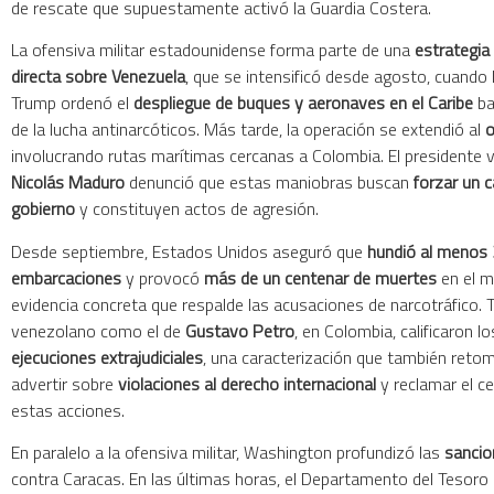
de rescate que supuestamente activó la Guardia Costera.
La ofensiva militar estadounidense forma parte de una
estrategia
directa sobre Venezuela
, que se intensificó desde agosto, cuando 
Trump ordenó el
despliegue de buques y aeronaves en el Caribe
ba
de la lucha antinarcóticos. Más tarde, la operación se extendió al
o
involucrando rutas marítimas cercanas a Colombia. El presidente
Nicolás Maduro
denunció que estas maniobras buscan
forzar un 
gobierno
y constituyen actos de agresión.
Desde septiembre, Estados Unidos aseguró que
hundió al menos
embarcaciones
y provocó
más de un centenar de muertes
en el ma
evidencia concreta que respalde las acusaciones de narcotráfico. 
venezolano como el de
Gustavo Petro
, en Colombia, calificaron 
ejecuciones extrajudiciales
, una caracterización que también reto
advertir sobre
violaciones al derecho internacional
y reclamar el c
estas acciones.
En paralelo a la ofensiva militar, Washington profundizó las
sanci
contra Caracas. En las últimas horas, el Departamento del Tesoro