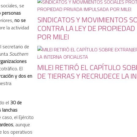
sociales, se
 personas
SINDICATOS Y MOVIMIENTOS S
eriores,
no se
CONTRA LA LEY DE PROPIEDAD
re la actividad
POR MILEI
l secretario de
junta
Southern
rganizaciones
MILEI RETIRÓ EL CAPÍTULO SO
otráfico. El
DE TIERRAS Y RECRUDECE LA IN
cación y dos en
uestra
do el
30 de
s lanchas
e caso, el Ejército
bardeos
, aunque
e los operativos