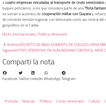
a
cuatro empresas vinculadas al transporte de crudo venezolano
y
buques petroleros, a los que considera parte de una
“flota fantas
se suman a acuerdos de
cooperación militar con Guyana
y refuerz
de creciente tensión regional, con Venezuela como eje central del c
geopolítico en el Caribe.
EEUU
, 
Internacionales
, 
Política
, 
Venezuela
Anterior
DECRETO DE MILEI: AUMENTO DE SUELDOS PARA MI
Siguiente
OTRO OPERATIVO EN HURLINGHAM CONTRA EL NARCO
Comparti la nota
Facebook
Twitter
LinkedIn
WhatsApp
Telegram
Portada
Noticias
Política
Correo americano
Cultura