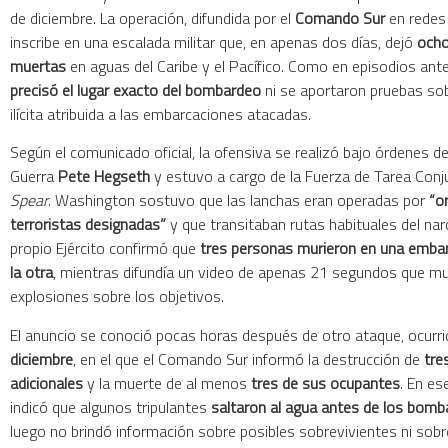
de diciembre. La operación, difundida por el
Comando Sur
en redes 
inscribe en una escalada militar que, en apenas dos días, dejó
ocho
muertas
en aguas del Caribe y el Pacífico. Como en episodios ant
precisó el lugar exacto del bombardeo
ni se aportaron pruebas sob
ilícita atribuida a las embarcaciones atacadas.
Según el comunicado oficial, la ofensiva se realizó bajo órdenes de
Guerra
Pete Hegseth
y estuvo a cargo de la Fuerza de Tarea Con
Spear
. Washington sostuvo que las lanchas eran operadas por
“o
terroristas designadas”
y que transitaban rutas habituales del narc
propio Ejército confirmó que
tres personas murieron en una embar
la otra
, mientras difundía un video de apenas 21 segundos que m
explosiones sobre los objetivos.
El anuncio se conoció pocas horas después de otro ataque, ocurri
diciembre
, en el que el Comando Sur informó la destrucción de
tre
adicionales
y la muerte de al menos
tres de sus ocupantes
. En es
indicó que algunos tripulantes
saltaron al agua antes de los bom
luego no brindó información sobre posibles sobrevivientes ni sobr