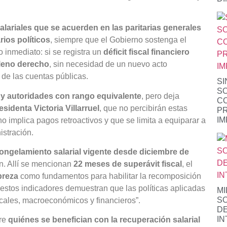
alariales que se acuerden en las paritarias generales
ios políticos
, siempre que el Gobierno sostenga el
o inmediato: si se registra un
déficit fiscal financiero
leno derecho
, sin necesidad de un nuevo acto
 de las cuentas públicas.
SI
S
s y autoridades con rango equivalente
, pero deja
CO
esidenta Victoria Villarruel
, que no percibirán estas
PR
IM
o implica pagos retroactivos y que se limita a equiparar a
istración.
ongelamiento salarial vigente desde diciembre de
n. Allí se mencionan
22 meses de superávit fiscal
, el
breza
como fundamentos para habilitar la recomposición
, estos indicadores demuestran que las políticas aplicadas
MI
S
iscales, macroeconómicos y financieros”.
DE
IN
bre
quiénes se benefician con la recuperación salarial