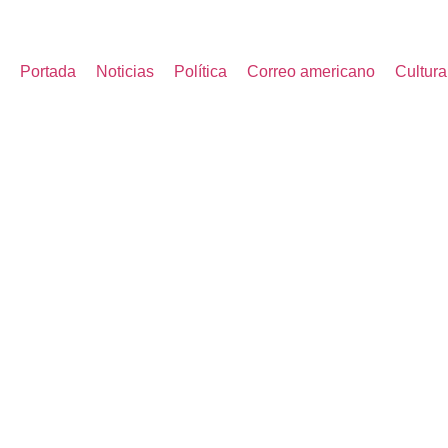
Portada
Noticias
Política
Correo americano
Cultura
DECRETO DE MILEI:
MINISTROS Y FUNCI