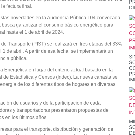
P
a factura final.
D
 estas novedades en la Audiencia Pública 104 convocada
 busca garantizar el consumo básico energético para
al hasta el 1 de abril de 2024.
a de Transporte (PIST) se realizará en tres etapas del 33%
 1 de abril. A partir de esa fecha, se implementará un
SI
ncia pública.
S
CO
 Energética en lugar del criterio actual basado en la
PR
al de Estadística y Censos (Indec). La nueva canasta se
IM
nergía de los diferentes tipos de hogares en diversas
ación de usuarios y de la participación de cada
idoras y transportadoras presentaron propuestas de
s en los últimos años.
MI
S
resas para el transporte, distribución y generación de
DE