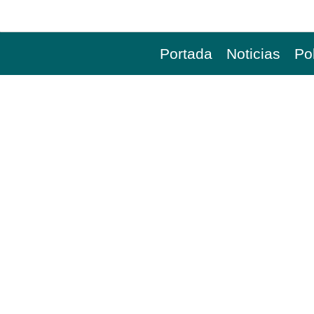
Portada
Noticias
Pol
GAS: GOBIERNO ANU
AUMENTOS DE LA TA