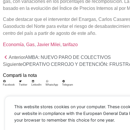
gas, con variaciones en los porcentajes de recomposición. L
basado en la evolución del Índice de Precios Internos al por 
Cabe destacar que el interventor del Enargas, Carlos Casares, 
Gasoducto del Norte para evitar el riesgo de desabastecimient
centro del país a partir de agosto de este año.
Economía
, 
Gas
, 
Javier Milei
, 
tarifazo
Anterior
AMBA: NUEVO PARO DE COLECTIVOS
Siguiente
OPERATIVO CERROJO Y DETENCIÓN: FRUSTRA
Comparti la nota
Facebook
Twitter
LinkedIn
WhatsApp
Telegram
This website stores cookies on your computer. These cook
our website in compliance with the European General Data Pro
your browser to remember this choice for one year.
Portada
Noticias
Política
Correo americano
Cultura