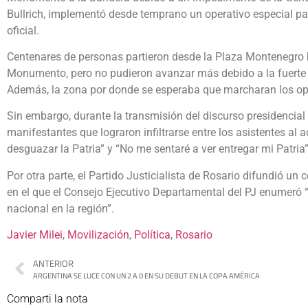
Bullrich, implementó desde temprano un operativo especial pa
oficial.
Centenares de personas partieron desde la Plaza Montenegro h
Monumento, pero no pudieron avanzar más debido a la fuerte p
Además, la zona por donde se esperaba que marcharan los opo
Sin embargo, durante la transmisión del discurso presidencial
manifestantes que lograron infiltrarse entre los asistentes a
desguazar la Patria” y “No me sentaré a ver entregar mi Patria”,
Por otra parte, el Partido Justicialista de Rosario difundió un
en el que el Consejo Ejecutivo Departamental del PJ enumeró
nacional en la región”.
Javier Milei
, 
Movilización
, 
Política
, 
Rosario
ANTERIOR
ARGENTINA SE LUCE CON UN 2 A 0 EN SU DEBUT EN LA COPA AMÉRICA
Comparti la nota