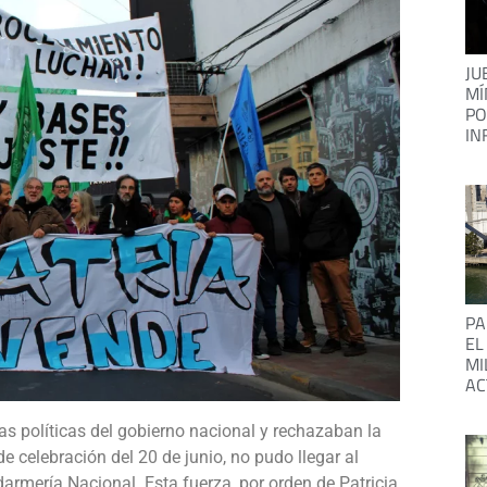
JU
MÍ
PO
IN
PA
EL
MI
AC
s políticas del gobierno nacional y rechazaban la
de celebración del 20 de junio, no pudo llegar al
mería Nacional. Esta fuerza, por orden de Patricia