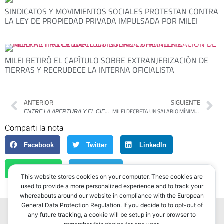
SINDICATOS Y MOVIMIENTOS SOCIALES PROTESTAN CONTRA
LA LEY DE PROPIEDAD PRIVADA IMPULSADA POR MILEI
MILEI RETIRÓ EL CAPÍTULO SOBRE EXTRANJERIZACIÓN DE
TIERRAS Y RECRUDECE LA INTERNA OFICIALISTA
ANTERIOR
SIGUIENTE
E
NTRE LA APERTURA Y EL CIERRE. CONTROVERSIAS DE LA MEMORIA EN TIEMPOS DE LA DERECHA LIBERTARIA
MILEI DECRETA UN SALARIO MÍNIMO POR DEBAJO DE LA LÍNEA DE INDIGENCIA
Comparti la nota
Facebook
Twitter
LinkedIn
WhatsApp
Telegram
This website stores cookies on your computer. These cookies are
used to provide a more personalized experience and to track your
whereabouts around our website in compliance with the European
General Data Protection Regulation. If you decide to to opt-out of
any future tracking, a cookie will be setup in your browser to