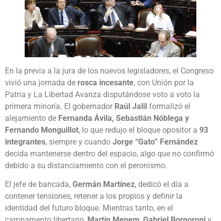
En la previa a la jura de los nuevos legisladores, el Congreso
vivió una jornada de
rosca incesante
, con Unión por la
Patria y La Libertad Avanza disputándose voto a voto la
primera minoría. El gobernador
Raúl Jalil
formalizó el
alejamiento de
Fernanda Ávila, Sebastián Nóblega y
Fernando Monguillot
, lo que redujo el bloque opositor a
93
integrantes
, siempre y cuando
Jorge “Gato” Fernández
decida mantenerse dentro del espacio, algo que no confirmó
debido a su distanciamiento con el peronismo.
El jefe de bancada,
Germán Martínez
, dedicó el día a
contener tensiones, retener a los propios y definir la
identidad del futuro bloque. Mientras tanto, en el
campamento libertario,
Martín Menem
,
Gabriel Bornoroni
y