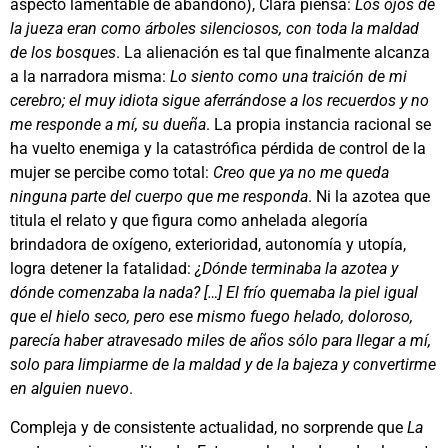
aspecto lamentable de abandono), Clara piensa:
Los ojos de
la jueza eran como árboles silenciosos, con toda la maldad
de los bosques
. La alienación es tal que finalmente alcanza
a la narradora misma:
Lo siento como una traición de mi
cerebro; el muy idiota sigue aferrándose a los recuerdos y no
me responde a mí, su dueña
. La propia instancia racional se
ha vuelto enemiga y la catastrófica pérdida de control de la
mujer se percibe como total:
Creo que ya no me queda
ninguna parte del cuerpo que me responda
. Ni la azotea que
titula el relato y que figura como anhelada alegoría
brindadora de oxígeno, exterioridad, autonomía y utopía,
logra detener la fatalidad:
¿Dónde terminaba la azotea y
dónde comenzaba la nada? […] El frío quemaba la piel igual
que el hielo seco, pero ese mismo fuego helado, doloroso,
parecía haber atravesado miles de años sólo para llegar a mí,
solo para limpiarme de la maldad y de la bajeza y convertirme
en alguien nuevo
.
Compleja y de consistente actualidad, no sorprende que
La