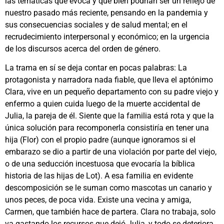
las temáticas que evoca y que bien podrían ser un reflejo de
nuestro pasado más reciente, pensando en la pandemia y
sus consecuencias sociales y de salud mental; en el
recrudecimiento interpersonal y económico; en la urgencia
de los discursos acerca del orden de género.
La trama en sí se deja contar en pocas palabras: La
protagonista y narradora nada fiable, que lleva el aptónimo
Clara, vive en un pequeño departamento con su padre viejo y
enfermo a quien cuida luego de la muerte accidental de
Julia, la pareja de él. Siente que la familia está rota y que la
única solución para recomponerla consistiría en tener una
hija (Flor) con el propio padre (aunque ignoramos si el
embarazo se dio a partir de una violación por parte del viejo,
o de una seducción incestuosa que evocaría la bíblica
historia de las hijas de Lot). A esa familia en evidente
descomposición se le suman como mascotas un canario y
unos peces, de poca vida. Existe una vecina y amiga,
Carmen, que también hace de partera. Clara no trabaja, solo
va gastando los recursos que dejó Julia, y todo se deteriora