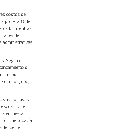
es costos de
os por el 23% de
ercado, mientras
ultades de
s administrativas
as. Según el
stancamiento o
in cambios,
e último grupo,
tivas positivas
 resguardo de
, la encuesta
ector que todavía
s de fuerte