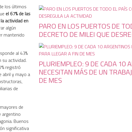
e los últimos
que
el 67% de las
la actividad en
PARO EN LOS PUERTOS DE TOD
rar algún
DECRETO DE MILEI QUE DESRE
er mantenido
responde al 43%
 su actividad.
PLURIEMPLEO: 9 DE CADA 10 
7% registró
NECESITAN MÁS DE UN TRABAJ
 abril y mayo a
DE MES
nstructoras,
liarias de
s mayores de
te argentino
agonia. Buenos
n significativa