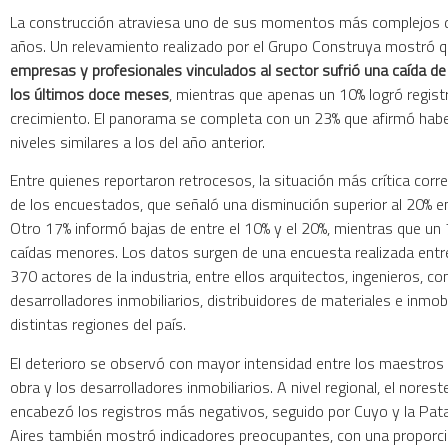
La construcción atraviesa uno de sus momentos más complejos d
años. Un relevamiento realizado por el Grupo Construya mostró 
empresas y profesionales vinculados al sector sufrió una caída de 
los últimos doce meses
, mientras que apenas un 10% logró regist
crecimiento. El panorama se completa con un 23% que afirmó hab
niveles similares a los del año anterior.
Entre quienes reportaron retrocesos, la situación más crítica cor
de los encuestados, que señaló una disminución superior al 20% en
Otro 17% informó bajas de entre el 10% y el 20%, mientras que un 
caídas menores. Los datos surgen de una encuesta realizada entre
370 actores de la industria, entre ellos arquitectos, ingenieros, co
desarrolladores inmobiliarios, distribuidores de materiales e inmobi
distintas regiones del país.
El deterioro se observó con mayor intensidad entre los maestro
obra y los desarrolladores inmobiliarios. A nivel regional, el nores
encabezó los registros más negativos, seguido por Cuyo y la Pat
Aires también mostró indicadores preocupantes, con una proporció