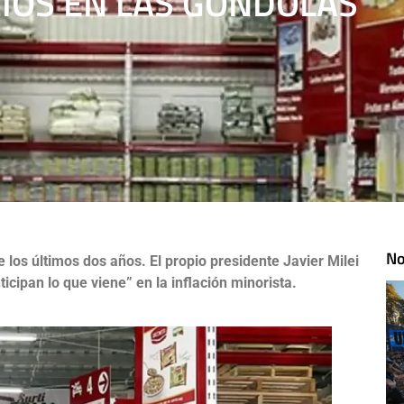
CIOS EN LAS GÓNDOLAS
No
e los últimos dos años. El propio presidente Javier Milei
cipan lo que viene” en la inflación minorista.