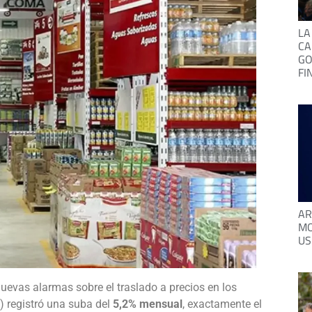
LA
CA
GO
FI
AR
MO
US
nuevas alarmas sobre el traslado a precios en los
) registró una suba del
5,2% mensual
, exactamente el