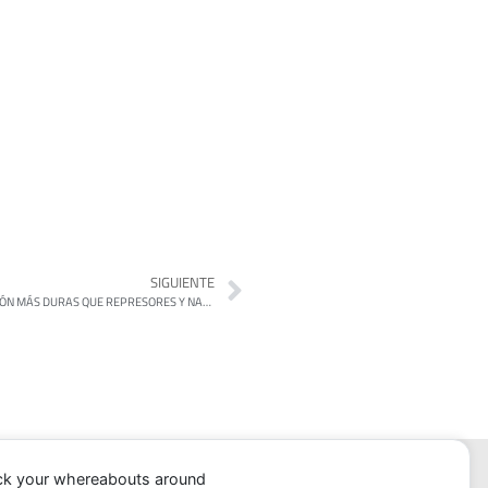
SIGUIENTE
UN INFORME REVELÓ QUE CRISTINA TIENE CONDICIONES DE DETENCIÓN MÁS DURAS QUE REPRESORES Y NARCOTRAFICANTES
ack your whereabouts around