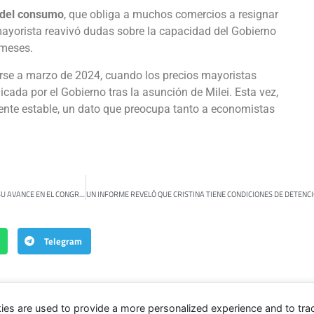
 del consumo
, que obliga a muchos comercios a resignar
mayorista reavivó dudas sobre la capacidad del Gobierno
 meses.
rse a marzo de 2024, cuando los precios mayoristas
ada por el Gobierno tras la asunción de Milei. Esta vez,
amente estable, un dato que preocupa tanto a economistas
LA CIENCIOLOGÍA TENDRÁ UN HOMENAJE EN EL SENADO Y CRECE LA POLÉMICA POR SU AVANCE EN EL CONGRESO
Telegram
ies are used to provide a more personalized experience and to tr