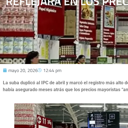
REFLEJARÁ EN LOS PRE
mayo 20, 2026
12:44 pm
La suba duplicó al IPC de abril y marcó el registro más alto d
había asegurado meses atrás que los precios mayoristas “anti