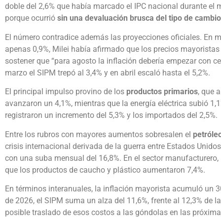
doble del 2,6% que había marcado el IPC nacional durante el 
porque ocurrió
sin una devaluación brusca del tipo de cambio 
El número contradice además las proyecciones oficiales. En m
apenas 0,9%, Milei había afirmado que los precios mayoristas “
sostener que “para agosto la inflación debería empezar con cer
marzo el SIPM trepó al 3,4% y en abril escaló hasta el 5,2%.
El principal impulso provino de los
productos primarios
, que 
avanzaron un 4,1%, mientras que la energía eléctrica subió 1,1
registraron un incremento del 5,3% y los importados del 2,5%.
Entre los rubros con mayores aumentos sobresalen el
petróle
crisis internacional derivada de la guerra entre Estados Unido
con una suba mensual del 16,8%. En el sector manufacturero, 
que los productos de caucho y plástico aumentaron 7,4%.
En términos interanuales, la inflación mayorista acumuló un 30
de 2026, el SIPM suma un alza del 11,6%, frente al 12,3% de la
posible traslado de esos costos a las góndolas en las próxi