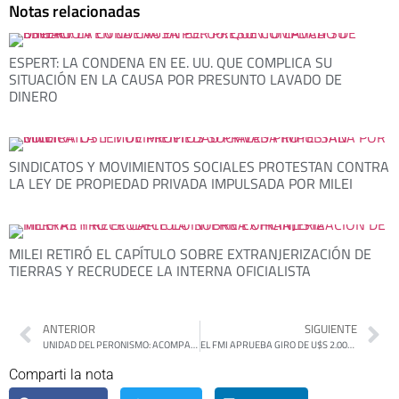
Notas relacionadas
ESPERT: LA CONDENA EN EE. UU. QUE COMPLICA SU
SITUACIÓN EN LA CAUSA POR PRESUNTO LAVADO DE
DINERO
SINDICATOS Y MOVIMIENTOS SOCIALES PROTESTAN CONTRA
LA LEY DE PROPIEDAD PRIVADA IMPULSADA POR MILEI
MILEI RETIRÓ EL CAPÍTULO SOBRE EXTRANJERIZACIÓN DE
TIERRAS Y RECRUDECE LA INTERNA OFICIALISTA
ANTERIOR
SIGUIENTE
UNIDAD DEL PERONISMO: ACOMPAÑADO POR FLOR LAMPREABE, SELCI SE REUNIÓ CON AXEL Y KATOPODIS PARA COORDINAR LAS OBRAS Y LA CAMPAÑA DE FUERZA PATRIA
EL FMI APRUEBA GIRO DE U$S 2.000 MILLONES Y RECONOCE EL AJUSTE FISCAL DEL GOBIERNO DE MILEI
Comparti la nota