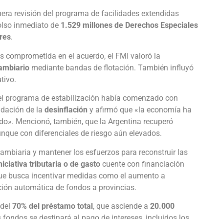
era revisión del programa de facilidades extendidas
olso inmediato de
1.529 millones de Derechos Especiales
res
.
 comprometida en el acuerdo, el FMI valoró la
cambiario
mediante bandas de flotación. También influyó
tivo.
 el programa de estabilización había comenzado con
udación de la
desinflación
y afirmó que «la economía ha
o». Mencionó, también, que la Argentina recuperó
unque con diferenciales de riesgo aún elevados.
cambiaria y mantener los esfuerzos para reconstruir las
niciativa tributaria o de gasto
cuente con financiación
que busca incentivar medidas como el aumento a
ación automática de fondos a provincias.
 del
70% del préstamo total
, que asciende a
20.000
 fondos se destinará al pago de intereses, incluidos los