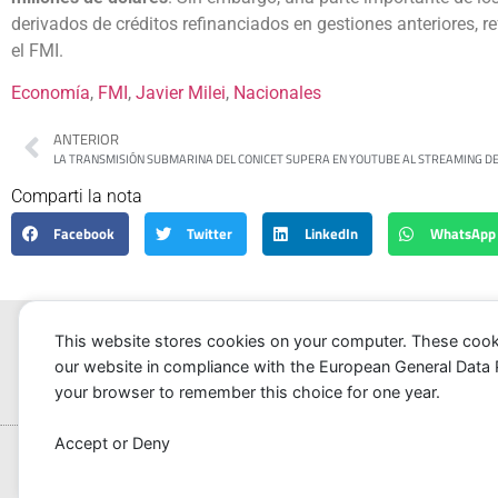
derivados de créditos refinanciados en gestiones anteriores, re
el FMI.
Economía
, 
FMI
, 
Javier Milei
, 
Nacionales
ANTERIOR
Comparti la nota
Facebook
Twitter
LinkedIn
WhatsApp
This website stores cookies on your computer. These cook
our website in compliance with the European General Data Pro
Portada
Noticia
your browser to remember this choice for one year.
Accept or Deny