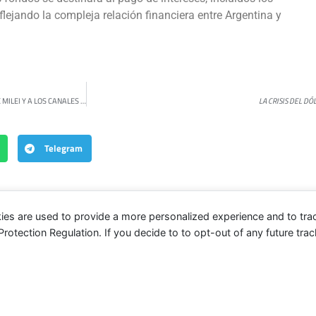
flejando la compleja relación financiera entre Argentina y
LA TRANSMISIÓN SUBMARINA DEL CONICET SUPERA EN YOUTUBE AL STREAMING DE MILEI Y A LOS CANALES DE NOTICIAS
LA CRISIS DEL D
Telegram
ies are used to provide a more personalized experience and to tr
tection Regulation. If you decide to to opt-out of any future track
s
Política
Correo americano
Cultura
Contacto
Hurlingham Post ®2022
Powered by
GLIVU