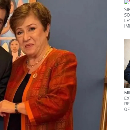
SI
SO
LE
IM
MI
EX
RE
OF