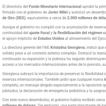
El directorio del
Fondo Monetario Internacional
aprobó la prim
firmado con el gobierno de
Javier Milei
y autorizó un desemb
de Giro (DEG)
, equivalentes a cerca de
2.000 millones de dóla
Aunque el gobierno no cumplió con la acumulación de reservas
continuidad del
ajuste fiscal
y
la flexibilización del régimen 
el apoyo implícito de
Estados Unidos
al alineamiento del Ejecu
La directora gerente del FMI,
Kristalina Georgieva
, indicó que
solidez pese a un contexto externo complejo. Destacó la rean
continuado su expansión y la pobreza ha seguido disminuyend
acceso a los mercados internacionales antes de lo previsto, a
Georgieva subrayó la importancia de preservar la flexibilidad 
reservas internacionales. También pidió que cualquier nueva
i
completa, un mensaje dirigido especialmente a la oposición 
jubilados, la declaración de emergencia pediátrica y la asign
Con este nuevo desembolso, el gobierno habría recibido cerca
millones de dólares
. Sin embargo, una parte importante de los