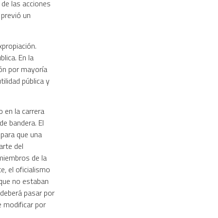
a de las acciones
 previó un
xpropiación.
lica. En la
ción por mayoría
tilidad pública y
 en la carrera
 de bandera. El
 para que una
arte del
miembros de la
, el oficialismo
orque no estaban
i deberá pasar por
e modificar por