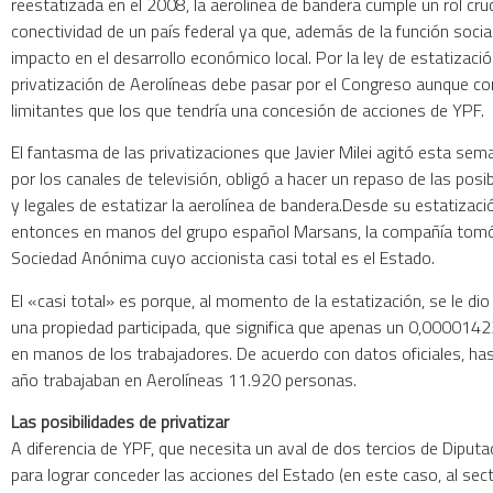
reestatizada en el 2008, la aerolínea de bandera cumple un rol cruc
conectividad de un país federal ya que, además de la función socia
impacto en el desarrollo económico local. Por la ley de estatización
privatización de Aerolíneas debe pasar por el Congreso aunque 
limitantes que los que tendría una concesión de acciones de YPF.
El fantasma de las privatizaciones que Javier Milei agitó esta se
por los canales de televisión, obligó a hacer un repaso de las posi
y legales de estatizar la aerolínea de bandera.Desde su estatizac
entonces en manos del grupo español Marsans, la compañía tomó 
Sociedad Anónima cuyo accionista casi total es el Estado.
El «casi total» es porque, al momento de la estatización, se le di
una propiedad participada, que significa que apenas un 0,0000142
en manos de los trabajadores. De acuerdo con datos oficiales, has
año trabajaban en Aerolíneas 11.920 personas.
Las posibilidades de privatizar
A diferencia de YPF, que necesita un aval de dos tercios de Dipu
para lograr conceder las acciones del Estado (en este caso, al secto