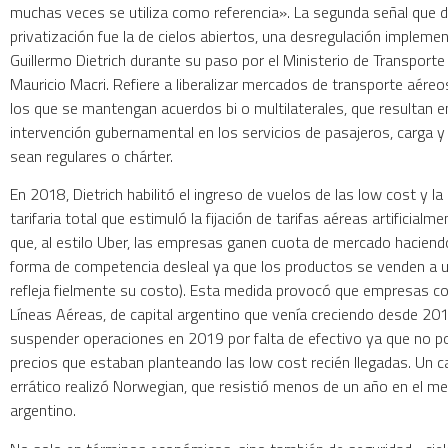
muchas veces se utiliza como referencia». La segunda señal que di
privatización fue la de cielos abiertos, una desregulación impleme
Guillermo Dietrich durante su paso por el Ministerio de Transporte
Mauricio Macri. Refiere a liberalizar mercados de transporte aére
los que se mantengan acuerdos bi o multilaterales, que resultan e
intervención gubernamental en los servicios de pasajeros, carga 
sean regulares o chárter.
En 2018, Dietrich habilitó el ingreso de vuelos de las low cost y la 
tarifaria total que estimuló la fijación de tarifas aéreas artificialm
que, al estilo Uber, las empresas ganen cuota de mercado hacien
forma de competencia desleal ya que los productos se venden a u
refleja fielmente su costo). Esta medida provocó que empresas 
Líneas Aéreas, de capital argentino que venía creciendo desde 2016
suspender operaciones en 2019 por falta de efectivo ya que no po
precios que estaban planteando las low cost recién llegadas. Un
errático realizó Norwegian, que resistió menos de un año en el m
argentino.