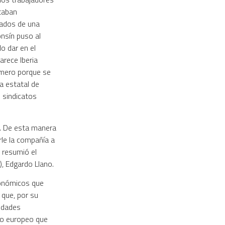
taban
rados de una
onsín puso al
o dar en el
arece Iberia
imero porque se
a estatal de
 sindicatos
n. De esta manera
le la compañía a
, resumió el
), Edgardo Llano.
conómicos que
 que, por su
iudades
ado europeo que