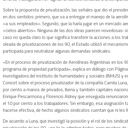
Sobre la propuesta de privatización, las señales que dio el preside
en dos sentidos: primero, que va a entregar el manejo de la aerol
«a sus empleados». Segundo, que la haría jugar en un mercado ae
«cielos abiertos». Ninguna de las dos ideas parecen novedosas: si
caso no queda claro lo que significa transferir la acciones a los tra
oleada de privatizaciones de los 90, el Estado utilizó el mecanis
participada para neutralizar algunas demandas sindicales.
«En el proceso de privatización de Aerolíneas Argentinas en los 90
programa de propiedad participada», explica en diálogo con Página
investigadora del instituto de humanidades y sociales (INHUS) y e
Conicet sobre el proceso privatizador de la compañía Camila Luna
por ciento a manos de privados, Iberia y también capitales nacio
Enrique Pescarmona y Florencio Aldrey que enseguida renunciaron 
el 10 por ciento a los trabajadores. Sin embargo, esa asignación 
hacerse efectiva, de hecho algunos sindicatos cuentan que ni les l
De acuerdo a Luna, que investigó la posición y el rol de los sindica
privatización de los 90, «no te lo admiten todos, pero muchos de 