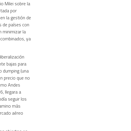
o Milei sobre la
ntada por
 en la gestión de
os de países con
n minimizar la
y combinados, ya
liberalización
ente bajas para
do dumping (una
n precio que no
como Andes
, llegara a
día seguir los
 camino más
ercado aéreo