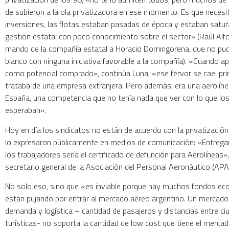
de subieron a la ola privatizadora en ese momento. Es que necesi
inversiones, las flotas estaban pasadas de época y estaban satu
gestión estatal con poco conocimiento sobre el sector» (Raúl Alf
mando de la compañía estatal a Horacio Domingorena, que no pud
blanco con ninguna iniciativa favorable a la compañía). «Cuando ap
como potencial comprado», continúa Luna, «ese fervor se cae, pr
trataba de una empresa extranjera. Pero además, era una aerolíne
España, una competencia que no tenía nada que ver con lo que los
esperaban».
Hoy en día los sindicatos no están de acuerdo con la privatizació
lo expresaron públicamente en medios de comunicación: «Entregar
los trabajadores sería el certificado de defunción para Aerolíneas»
secretario general de la Asociación del Personal Aeronáutico (APA
No solo eso, sino que «es inviable porque hay muchos fondos e
están pujando por entrar al mercado aéreo argentino. Un mercado
demanda y logística – cantidad de pasajeros y distancias entre c
turísticas- no soporta la cantidad de low cost que tiene el merc