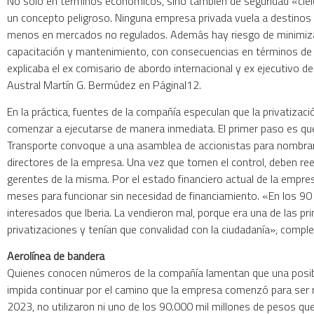
No solo en términos económicos, sino también de seguridad «ciel
un concepto peligroso. Ninguna empresa privada vuela a destinos 
menos en mercados no regulados. Además hay riesgo de minimizar
capacitación y mantenimiento, con consecuencias en términos de 
explicaba el ex comisario de abordo internacional y ex ejecutivo d
Austral Martín G. Bermúdez en PáginaI12.
En la práctica, fuentes de la compañía especulan que la privatizaci
comenzar a ejecutarse de manera inmediata. El primer paso es que
Transporte convoque a una asamblea de accionistas para nombra
directores de la empresa. Una vez que tomen el control, deben re
gerentes de la misma. Por el estado financiero actual de la empres
meses para funcionar sin necesidad de financiamiento. «En los 9
interesados que Iberia. La vendieron mal, porque era una de las pr
privatizaciones y tenían que convalidad con la ciudadanía», comp
Aerolínea de bandera
Quienes conocen números de la compañía lamentan que una posibl
impida continuar por el camino que la empresa comenzó para ser r
2023, no utilizaron ni uno de los 90.000 mil millones de pesos qu