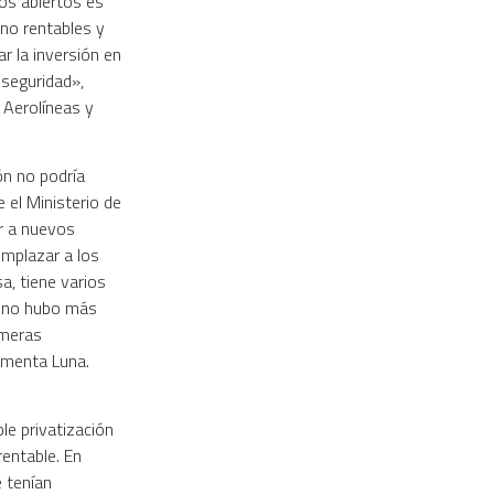
os abiertos es
no rentables y
 la inversión en
seguridad»,
e Aerolíneas y
ón no podría
 el Ministerio de
r a nuevos
emplazar a los
a, tiene varios
0 no hubo más
imeras
lementa Luna.
e privatización
entable. En
e tenían