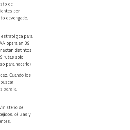
sto del
ientes por
nto devengado,
 estratégica para
e AA opera en 39
nectan distintos
9 rutas solo
so para hacerlo).
údez. Cuando los
 buscar
s para la
Ministerio de
ejidos, células y
entes.