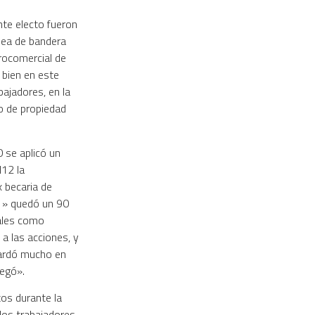
nte electo fueron
ínea de bandera
rocomercial de
 bien en este
bajadores, en la
mo de propiedad
 se aplicó un
I12 la
x becaria de
, » quedó un 90
nales como
a las acciones, y
tardó mucho en
legó».
tos durante la
los trabajadores