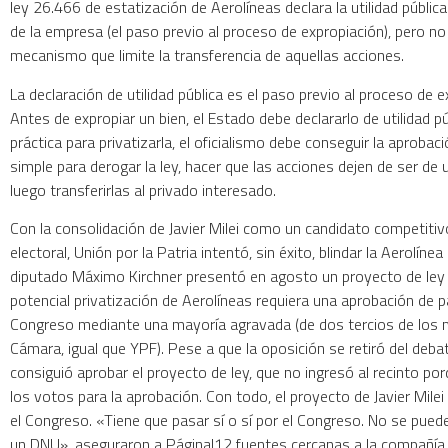
ley 26.466 de estatización de Aerolíneas declara la utilidad públic
de la empresa (el paso previo al proceso de expropiación), pero no
mecanismo que limite la transferencia de aquellas acciones.
La declaración de utilidad pública es el paso previo al proceso de e
Antes de expropiar un bien, el Estado debe declararlo de utilidad púb
práctica para privatizarla, el oficialismo debe conseguir la aproba
simple para derogar la ley, hacer que las acciones dejen de ser de u
luego transferirlas al privado interesado.
Con la consolidación de Javier Milei como un candidato competitivo
electoral, Unión por la Patria intentó, sin éxito, blindar la Aerolínea
diputado Máximo Kirchner presentó en agosto un proyecto de ley
potencial privatización de Aerolíneas requiera una aprobación de p
Congreso mediante una mayoría agravada (de dos tercios de los 
Cámara, igual que YPF). Pese a que la oposición se retiró del debate
consiguió aprobar el proyecto de ley, que no ingresó al recinto p
los votos para la aprobación. Con todo, el proyecto de Javier Mile
el Congreso. «Tiene que pasar sí o sí por el Congreso. No se pued
un DNU», aseguraron a PáginaI12 fuentes cercanas a la compañía.