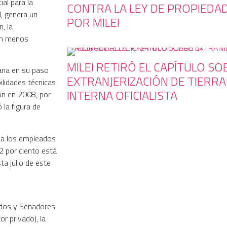
ial para la
CONTRA LA LEY DE PROPIEDA
l, genera un
POR MILEI
, la
con menos
MILEI RETIRÓ EL CAPÍTULO SO
mana en su paso
EXTRANJERIZACIÓN DE TIERRA
bilidades técnicas
INTERNA OFICIALISTA
ión en 2008, por
la figura de
o a los empleados
2 por ciento está
ta julio de este
tados y Senadores
r privado), la