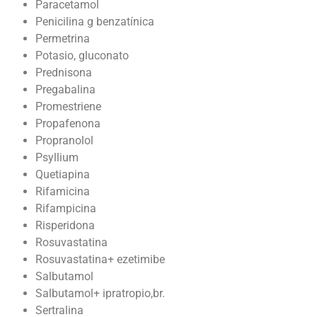
Paracetamol
Penicilina g benzatínica
Permetrina
Potasio, gluconato
Prednisona
Pregabalina
Promestriene
Propafenona
Propranolol
Psyllium
Quetiapina
Rifamicina
Rifampicina
Risperidona
Rosuvastatina
Rosuvastatina+ ezetimibe
Salbutamol
Salbutamol+ ipratropio,br.
Sertralina