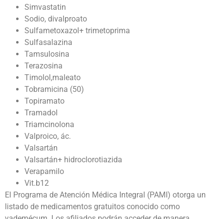
Simvastatin
Sodio, divalproato
Sulfametoxazol+ trimetoprima
Sulfasalazina
Tamsulosina
Terazosina
Timolol,maleato
Tobramicina (50)
Topiramato
Tramadol
Triamcinolona
Valproico, ác.
Valsartán
Valsartán+ hidroclorotiazida
Verapamilo
Vit.b12
El Programa de Atención Médica Integral (PAMI) otorga un
listado de medicamentos gratuitos conocido como
vademécum. Los afiliados podrán acceder de manera