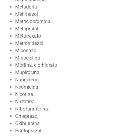
Metadona
Metimazol
Metoclopramida
Metoprolol
Metotrexato
Metronidazol
Miconazol
Minociclina
Morfina, clorhidrato
Mupirocina
Naproxeno
Neomicina
Nicotina
Nistatina
Nitrofurantoína
Omeprazol
Oxibutinina
Pantoprazol