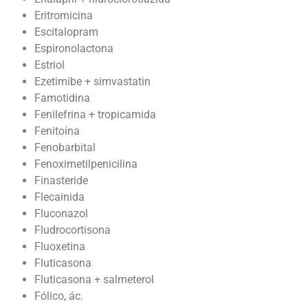
Eritromicina
Escitalopram
Espironolactona
Estriol
Ezetimibe + simvastatin
Famotidina
Fenilefrina + tropicamida
Fenitoína
Fenobarbital
Fenoximetilpenicilina
Finasteride
Flecainida
Fluconazol
Fludrocortisona
Fluoxetina
Fluticasona
Fluticasona + salmeterol
Fólico, ác.