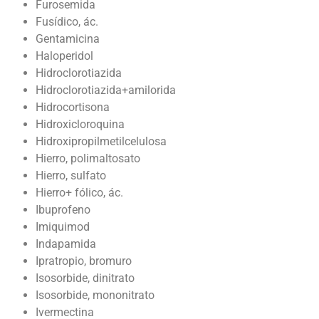
Furosemida
Fusídico, ác.
Gentamicina
Haloperidol
Hidroclorotiazida
Hidroclorotiazida+amilorida
Hidrocortisona
Hidroxicloroquina
Hidroxipropilmetilcelulosa
Hierro, polimaltosato
Hierro, sulfato
Hierro+ fólico, ác.
Ibuprofeno
Imiquimod
Indapamida
Ipratropio, bromuro
Isosorbide, dinitrato
Isosorbide, mononitrato
Ivermectina