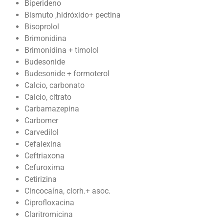
Biperideno
Bismuto ,hidróxido+ pectina
Bisoprolol
Brimonidina
Brimonidina + timolol
Budesonide
Budesonide + formoterol
Calcio, carbonato
Calcio, citrato
Carbamazepina
Carbomer
Carvedilol
Cefalexina
Ceftriaxona
Cefuroxima
Cetirizina
Cincocaína, clorh.+ asoc.
Ciprofloxacina
Claritromicina