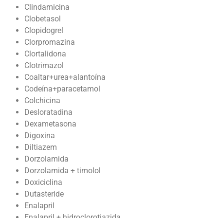
Clindamicina
Clobetasol
Clopidogrel
Clorpromazina
Clortalidona
Clotrimazol
Coaltar+urea+alantoína
Codeína+paracetamol
Colchicina
Desloratadina
Dexametasona
Digoxina
Diltiazem
Dorzolamida
Dorzolamida + timolol
Doxiciclina
Dutasteride
Enalapril
Enalapril + hidroclorotiazida