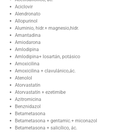
Aciclovir
Alendronato
Allopurinol
Aluminio, hidr.+ magnesio,hidr.
Amantadina
Amiodarona
Amlodipina
Amlodipina+ losartán, potásico
Amoxicilina
Amoxicilina + clavulánico,ác.
Atenolol
Atorvastatín
Atorvastatín + ezetimibe
Azitromicina
Benznidazol
Betametasona
Betametasona + gentamic.+ miconazol
Betametasona + salicílico, ác.