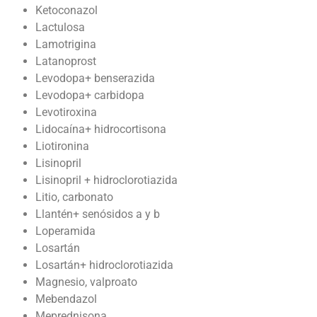
Ketoconazol
Lactulosa
Lamotrigina
Latanoprost
Levodopa+ benserazida
Levodopa+ carbidopa
Levotiroxina
Lidocaína+ hidrocortisona
Liotironina
Lisinopril
Lisinopril + hidroclorotiazida
Litio, carbonato
Llantén+ senósidos a y b
Loperamida
Losartán
Losartán+ hidroclorotiazida
Magnesio, valproato
Mebendazol
Meprednisona