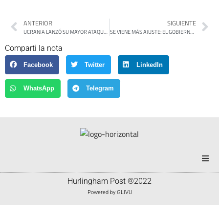
ANTERIOR
SIGUIENTE
UCRANIA LANZÓ SU MAYOR ATAQUE CON DRONES SOBRE MOSCÚ EN DOS AÑOS
SE VIENE MÁS AJUSTE: EL GOBIERNO PROFUNDIZA LOS RECORTES PARA SOSTENER EL SUPERÁVIT Y COMPENSAR LA CAÍDA DE LA RECAUDACIÓN
Comparti la nota
Facebook
Twitter
LinkedIn
WhatsApp
Telegram
Portada
Hurlingham Post ®2022
Powered by
GLIVU
Noticias