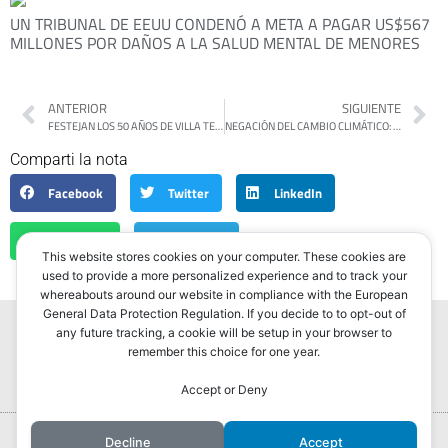
UN TRIBUNAL DE EEUU CONDENÓ A META A PAGAR US$567
MILLONES POR DAÑOS A LA SALUD MENTAL DE MENORES
ANTERIOR
SIGUIENTE
FESTEJAN LOS 50 AÑOS DE VILLA TESEI
NEGACIÓN DEL CAMBIO CLIMÁTICO: MILEI DEJA FUERA DE LA CUMBRE AMBIENTAL COP19 A LA ARGENTINA
Comparti la nota
Facebook
Twitter
LinkedIn
WhatsApp
Telegram
This website stores cookies on your computer. These cookies are
used to provide a more personalized experience and to track your
whereabouts around our website in compliance with the European
General Data Protection Regulation. If you decide to to opt-out of
any future tracking, a cookie will be setup in your browser to
remember this choice for one year.
Accept or Deny
Portada
Hurlingham Post ®2022
Decline
Accept