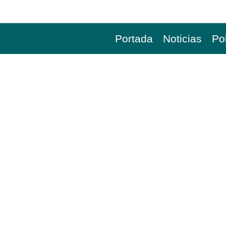
Portada
Noticias
Pol
NICOLÁS MADURO Y 
ANTE LA JUSTICIA D
SECUESTRO EN CAR