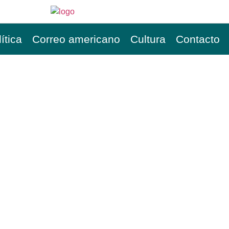
ítica
Correo americano
Cultura
Contacto
CILIA FLORES COMPA
E NUEVA YORK TRAS S
ACAS