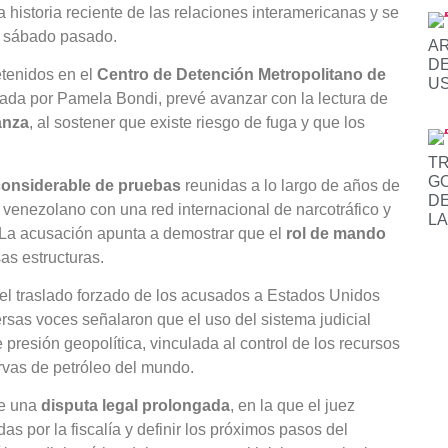
a historia reciente de las relaciones interamericanas y se
el sábado pasado.
AR
DE
etenidos en el
Centro de Detención Metropolitano de
US
ezada por Pamela Bondi, prevé avanzar con la lectura de
anza
, al sostener que existe riesgo de fuga y que los
TR
GO
onsiderable de pruebas
reunidas a lo largo de años de
D
 venezolano con una red internacional de narcotráfico y
LA
 La acusación apunta a demostrar que el
rol de mando
as estructuras.
 el traslado forzado de los acusados a Estados Unidos
ersas voces señalaron que el uso del sistema judicial
presión geopolítica, vinculada al control de los recursos
ervas de petróleo del mundo.
de una
disputa legal prolongada
, en la que el juez
as por la fiscalía y definir los próximos pasos del