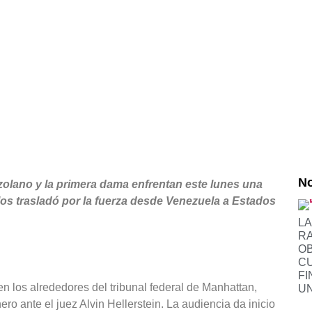
No
ezolano y la primera dama enfrentan este lunes una
los trasladó por la fuerza desde Venezuela a Estados
LA
RA
OB
CU
FI
n los alrededores del tribunal federal de Manhattan,
UN
ro ante el juez Alvin Hellerstein. La audiencia da inicio